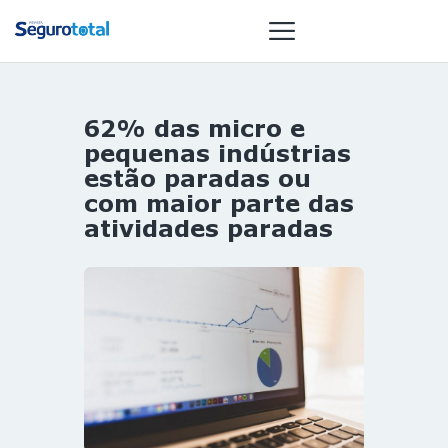
62% das micro e
NOTÍCIAS
pequenas indústrias
REVISTA
estão paradas ou
com maior parte das
ESPECIAIS
atividades paradas
GAIVOTA DE
OURO
ST SUMMIT
MULHERES
GESTORAS
HOMEST
HOME