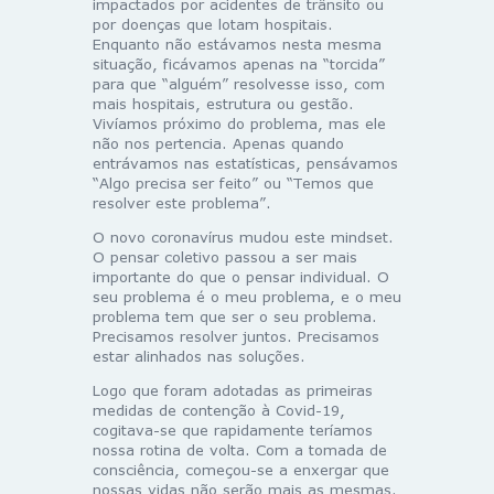
impactados por acidentes de trânsito ou
por doenças que lotam hospitais.
Enquanto não estávamos nesta mesma
situação, ficávamos apenas na “torcida”
para que “alguém” resolvesse isso, com
mais hospitais, estrutura ou gestão.
Vivíamos próximo do problema, mas ele
não nos pertencia. Apenas quando
entrávamos nas estatísticas, pensávamos
“Algo precisa ser feito” ou “Temos que
resolver este problema”.
O novo coronavírus mudou este mindset.
O pensar coletivo passou a ser mais
importante do que o pensar individual. O
seu problema é o meu problema, e o meu
problema tem que ser o seu problema.
Precisamos resolver juntos. Precisamos
estar alinhados nas soluções.
Logo que foram adotadas as primeiras
medidas de contenção à Covid-19,
cogitava-se que rapidamente teríamos
nossa rotina de volta. Com a tomada de
consciência, começou-se a enxergar que
nossas vidas não serão mais as mesmas.