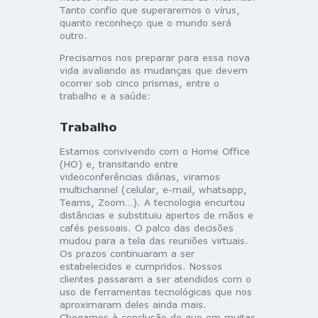
Tanto confio que superaremos o vírus,
quanto reconheço que o mundo será
outro.
Precisamos nos preparar para essa nova
vida avaliando as mudanças que devem
ocorrer sob cinco prismas, entre o
trabalho e a saúde:
Trabalho
Estamos convivendo com o Home Office
(HO) e, transitando entre
videoconferências diárias, viramos
multichannel (celular, e-mail, whatsapp,
Teams, Zoom…). A tecnologia encurtou
distâncias e substituiu apertos de mãos e
cafés pessoais. O palco das decisões
mudou para a tela das reuniões virtuais.
Os prazos continuaram a ser
estabelecidos e cumpridos. Nossos
clientes passaram a ser atendidos com o
uso de ferramentas tecnológicas que nos
aproximaram deles ainda mais.
Chegamos à conclusão de que em muitas