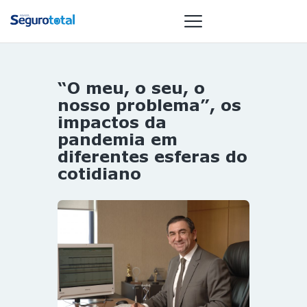
“O meu, o seu, o
NOTÍCIAS
nosso problema”, os
REVISTA
impactos da
pandemia em
ESPECIAIS
diferentes esferas do
GAIVOTA DE
cotidiano
OURO
ST SUMMIT
MULHERES
GESTORAS
HOMEST
HOME