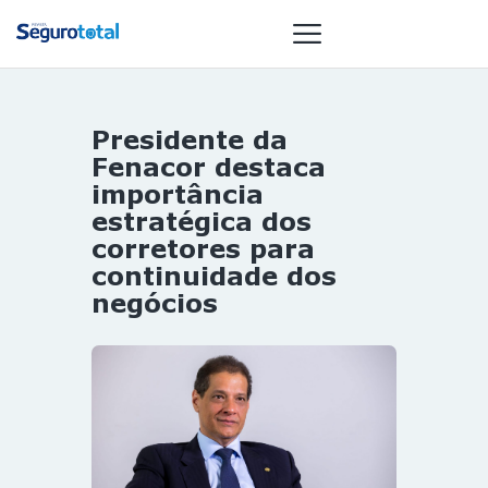
Presidente da
NOTÍCIAS
Fenacor destaca
REVISTA
importância
estratégica dos
ESPECIAIS
corretores para
GAIVOTA DE
continuidade dos
OURO
negócios
ST SUMMIT
MULHERES
GESTORAS
HOMEST
HOME