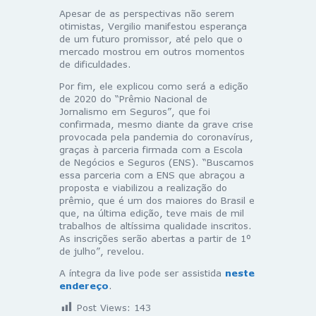
Apesar de as perspectivas não serem
otimistas, Vergilio manifestou esperança
de um futuro promissor, até pelo que o
mercado mostrou em outros momentos
de dificuldades.
Por fim, ele explicou como será a edição
de 2020 do “Prêmio Nacional de
Jornalismo em Seguros”, que foi
confirmada, mesmo diante da grave crise
provocada pela pandemia do coronavírus,
graças à parceria firmada com a Escola
de Negócios e Seguros (ENS). “Buscamos
essa parceria com a ENS que abraçou a
proposta e viabilizou a realização do
prêmio, que é um dos maiores do Brasil e
que, na última edição, teve mais de mil
trabalhos de altíssima qualidade inscritos.
As inscrições serão abertas a partir de 1º
de julho”, revelou.
A íntegra da live pode ser assistida
neste
endereço
.
Post Views:
143