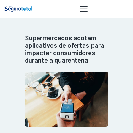
Supermercados adotam
NOTÍCIAS
aplicativos de ofertas para
REVISTA
impactar consumidores
durante a quarentena
ESPECIAIS
GAIVOTA DE
OURO
ST SUMMIT
MULHERES
GESTORAS
HOMEST
HOME