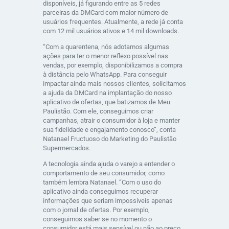
disponíveis, já figurando entre as 5 redes
parceiras da DMCard com maior número de
usuários frequentes. Atualmente, a rede já conta
com 12 mil usuários ativos e 14 mil downloads.
“Com a quarentena, nós adotamos algumas
ações para ter o menor reflexo possível nas
vendas, por exemplo, disponibilizamos a compra
à distância pelo WhatsApp. Para conseguir
impactar ainda mais nossos clientes, solicitamos
a ajuda da DMCard na implantação do nosso
aplicativo de ofertas, que batizamos de Meu
Paulistão. Com ele, conseguimos criar
campanhas, atrair o consumidor à loja e manter
sua fidelidade e engajamento conosco”, conta
Natanael Fructuoso do Marketing do Paulistão
Supermercados.
A tecnologia ainda ajuda o varejo a entender o
comportamento de seu consumidor, como
também lembra Natanael. “Com o uso do
aplicativo ainda conseguimos recuperar
informações que seriam impossíveis apenas
com o jornal de ofertas. Por exemplo,
conseguimos saber se no momento o
consumidor está mais sensível ou não ao preço,