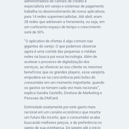
administradora de cartões de crédito e
especialista em varejo e sistemas de pagamento
trabalha no desenvolvimento de novos aplicativos
para 14 redes supermercadistas. Até abril, eram
28 redes que adotavam a ferramenta, ou seja, em
um curtíssimo espaço de tempo o crescimento
será de 50%.
“O aplicativo de ofertas é algo comum nas
gigantes do varejo. O que podemos observar
agora é uma corrida das pequenas e médias
redes na busca por essa tecnologia. Além de
acelerar o processo de digitalização dos
serviços, ao oferecer ao seu cliente os mesmos
benefícios que os grandes players, esse varejista
empodera-se na concorrência pelo bolso do
consumidor em um momento importante, quando
os gastos se tornam cada vez mais racionais”,
explica Sandra Castello, Diretora de Marketing e
Pessoas da DMCard.
Estimulado exatamente por este gasto mais
racional em um cenário econômico que mostra
um futuro tão incerto, que o consumidor acaba
buscando melhores preços, e de preferência no
varejo de sua vizinhança. De janeiro até o início