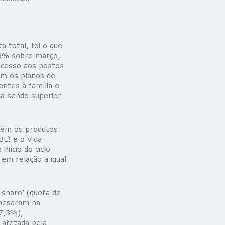
 total, foi o que
8,8% sobre março,
acesso aos postos
am os planos de
entes à família e
a sendo superior
bém os produtos
BL) e o Vida
nício do ciclo
em relação a igual
share’ (quota de
 pesaram na
17,3%),
 afetada pela