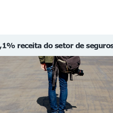
NOTÍCIAS
REVISTA
ESPECIAIS
GAIVOTA DE OURO
ST SUMMIT
MULHERES GESTORAS
HOMEST
HOME
% receita do setor de seguros 