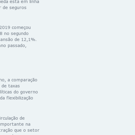
ueda está em linha
r de seguros
e 2019 começou
18 no segundo
xpansão de 12,1%.
ano passado,
lho, a comparação
é de taxas
íticas do governo
 flexibilização
rculação de
importante na
tração que o setor