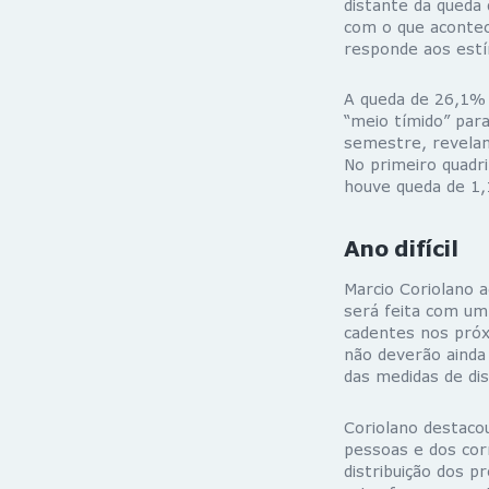
distante da queda 
com o que acontec
responde aos estí
A queda de 26,1% 
“meio tímido” par
semestre, revelan
No primeiro quadr
houve queda de 1,1
Ano difícil
Marcio Coriolano a
será feita com um 
cadentes nos próx
não deverão ainda 
das medidas de di
Coriolano destaco
pessoas e dos co
distribuição dos p