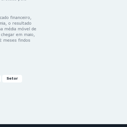
ado financeiro,
ia, o resultado
na média móvel de
 chegar em maio,
12 meses findos
Setor