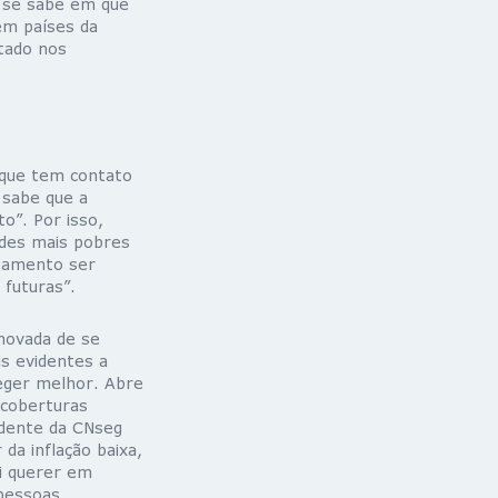
o se sabe em que
em países da
tado nos
 que tem contato
 sabe que a
o”. Por isso,
ades mais pobres
neamento ser
 futuras”.
novada de se
s evidentes a
eger melhor. Abre
 coberturas
idente da CNseg
da inflação baixa,
i querer em
pessoas.