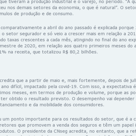
que tiveram a produção industrial e o varejo, no período. “A q
eu nos demais setores da economia, o que é natural”. O seto
mulos de produção e de consumo.
comparativamente a abril do ano passado é explicada porqu
a o setor segurador e só veio a crescer mais em relação a 20
do taxas crescentes a cada mês, atingindo no final do ano e
imestre de 2020, em relação aos quatro primeiros meses do 
% na receita, que totalizou R$ 80,2 bilhões.
credita que a partir de maio e, mais fortemente, depois de ju
ano difícil, impactado pela covid-19. Com isso, a expectativa 
imos meses, em termos de produção e volume, porque as pol
ter obtido o resultado previsto. O desempenho vai depender da
stanciamento e da mobilidade dos consumidores.
u um ponto importante para os resultados do setor, que é a ci
rretores que promovem a venda dos seguros e têm um papel 
rodutos. O presidente da CNseg acredita, no entanto, que a re