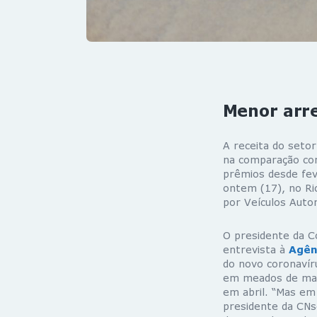
Menor arr
A receita do seto
na comparação com
prêmios desde fev
ontem (17), no Ri
por Veículos Auto
O presidente da C
entrevista à
Agên
do novo coronavíru
em meados de març
em abril. “Mas em 
presidente da CNs