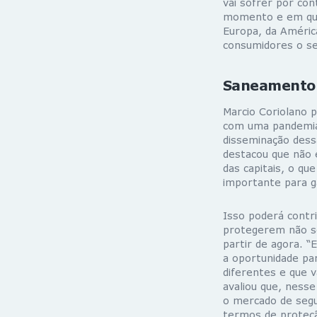
vai sofrer por co
momento e em que 
Europa, da Améric
consumidores o se
Saneamento
Marcio Coriolano 
com uma pandemia 
disseminação dess
destacou que não 
das capitais, o q
importante para g
Isso poderá contr
protegerem não só
partir de agora. 
a oportunidade pa
diferentes e que 
avaliou que, ness
o mercado de segu
termos de proteçã