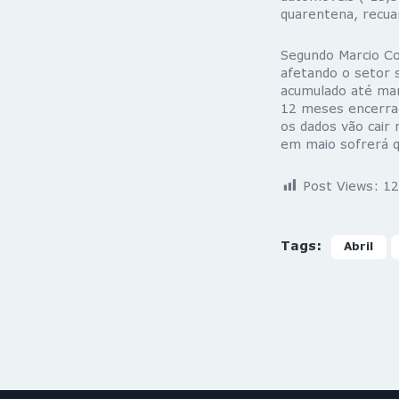
quarentena, recua
Segundo Marcio Co
afetando o setor 
acumulado até mar
12 meses encerrad
os dados vão cair
em maio sofrerá q
Post Views:
12
Tags:
Abril