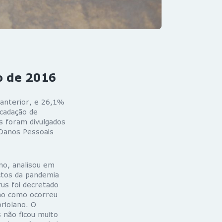
o de 2016
 anterior, e 26,1%
ecadação de
 foram divulgados
 Danos Pessoais
no, analisou em
ctos da pandemia
rus foi decretado
mo como ocorreu
riolano. O
 não ficou muito