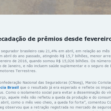
ecadação de prêmios desde fevereir
r segurador brasileiro caiu 21,4% em abril, em relação ao mês
 abril do ano passado, atingindo R$ 15,7 bilhões, menor arr
ereiro de 2016, quando somou R$ 15,026 bilhões. Os números
o de Janeiro, e não incluem saúde suplementar e o seguro de
motores Terrestres.
onfederação Nacional das Seguradoras (CNseg), Marcio Coriola
cia Brasil
que o resultado já era esperado e reflete os impa
s. Como o isolamento social para evitar a disseminação do ví
o, aquele mês não refletiu a queda da produção e do consu
abril, como o mês veio cheio, a queda foi forte”, comentou Co
eg observou que a retração registrada no mercado de seguros