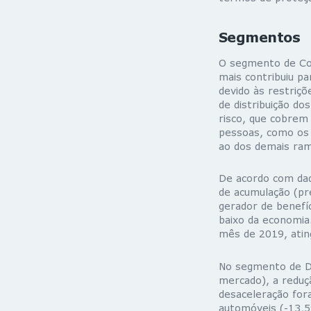
Segmentos
O segmento de Cob
mais contribuiu p
devido às restriç
de distribuição d
risco, que cobrem 
pessoas, como os 
ao dos demais ra
De acordo com da
de acumulação (pre
gerador de benefíc
baixo da economia
mês de 2019, atin
No segmento de Da
mercado), a reduç
desaceleração fora
automóveis (-13,5