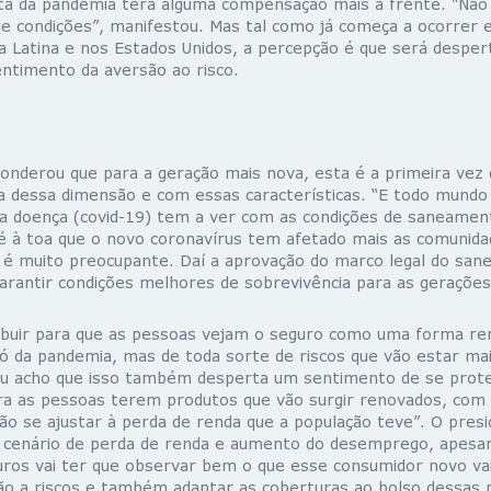
nta da pandemia terá alguma compensação mais à frente. “Nã
condições”, manifestou. Mas tal como já começa a ocorrer 
a Latina e nos Estados Unidos, a percepção é que será desper
ntimento da aversão ao risco.
ponderou que para a geração mais nova, esta é a primeira vez
dessa dimensão e com essas características. “E todo mundo
a doença (covid-19) tem a ver com as condições de saneament
é à toa que o novo coronavírus tem afetado mais as comunid
ue é muito preocupante. Daí a aprovação do marco legal do sa
arantir condições melhores de sobrevivência para as gerações
ibuir para que as pessoas vejam o seguro como uma forma re
 da pandemia, mas de toda sorte de riscos que vão estar mai
“Eu acho que isso também desperta um sentimento de se prot
ra as pessoas terem produtos que vão surgir renovados, com
vão se ajustar à perda de renda que a população teve”. O pres
e cenário de perda de renda e aumento do desemprego, apesar 
ros vai ter que observar bem o que esse consumidor novo va
o a riscos e também adaptar as coberturas ao bolso dessas 