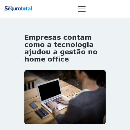
Empresas contam
NOTÍCIAS
como a tecnologia
REVISTA
ajudou a gestão no
home office
ESPECIAIS
GAIVOTA DE
OURO
ST SUMMIT
MULHERES
GESTORAS
HOMEST
HOME