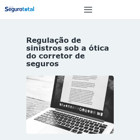
Regulação de
NOTÍCIAS
sinistros sob a ótica
REVISTA
do corretor de
seguros
ESPECIAIS
GAIVOTA DE
OURO
ST SUMMIT
MULHERES
GESTORAS
HOMEST
HOME