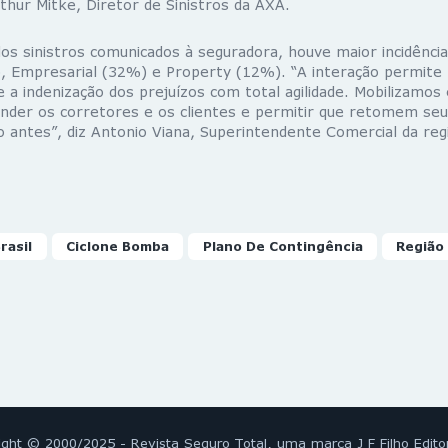
thur Mitke, Diretor de Sinistros da AXA.
s sinistros comunicados à seguradora, houve maior incidênci
 Empresarial (32%) e Property (12%). “A interação permite p
e a indenização dos prejuízos com total agilidade. Mobilizamos 
ender os corretores e os clientes e permitir que retomem seu
o antes”, diz Antonio Viana, Superintendente Comercial da regi
rasil
Ciclone Bomba
Plano De Contingência
Região
ight © 2000/2025 - Revista Seguro Total, uma marca J F Filho Edito