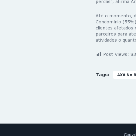
perdas”, afirma Ar
Até o momento, do
Condomínio (55%),
clientes afetados 
parceiros para at
atividades o quant
Post Views:
83
Tags:
AXA No B
Copyr