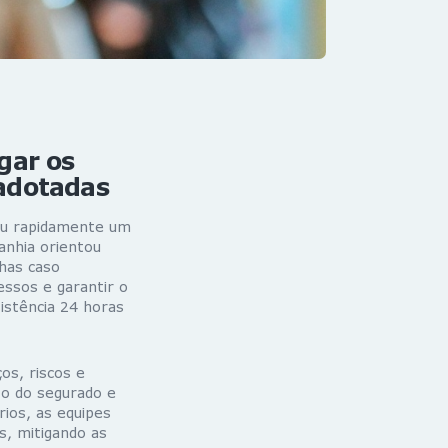
gar os
adotadas
tou rapidamente um
anhia orientou
nhas caso
essos e garantir o
istência 24 horas
os, riscos e
to do segurado e
ios, as equipes
s, mitigando as