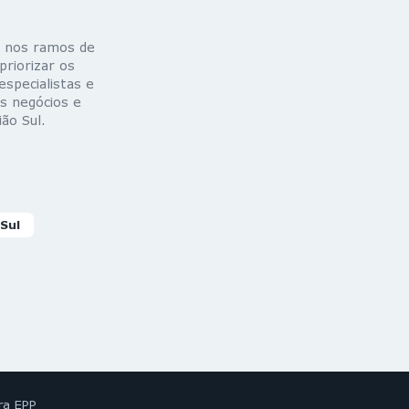
a nos ramos de
riorizar os
especialistas e
s negócios e
ão Sul.
 Sul
ra EPP