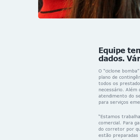
Equipe te
dados. Vá
O “ciclone bomba”
plano de contingê
todos os prestado
necessário. Além d
atendimento do seg
para serviços eme
“Estamos trabalha
comercial. Para g
do corretor por q
estão preparadas 