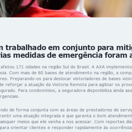
m trabalhado em conjunto para miti
rias medidas de emergência foram 
 afetou 171 cidades na região Sul do Brasil. A AXA implemen
ncia. Com mais de 80 bases de atendimento na região, a comp
res. Preparando-os para deslocar vistoriadores de bases vizi
e reforçar a atuação da Vistoria Remota para agilizar os proc
urado. Para condomínios, a seguradora disponibiliza ainda ass
rgenciais.
ndo de forma conjunta com as áreas de prestadores de serviç
arantir uma atuação integrada e que garanta o bom atendimen
uaisquer meios que ele venha a nos acessar. Com reportes diár
para orientar clientes e responder rapidamente às ocorrência