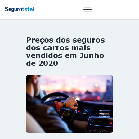
Preços dos seguros
NOTÍCIAS
dos carros mais
REVISTA
vendidos em Junho
de 2020
ESPECIAIS
GAIVOTA DE
OURO
ST SUMMIT
MULHERES
GESTORAS
HOMEST
HOME