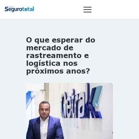
O que esperar do
NOTÍCIAS
mercado de
REVISTA
rastreamento e
logística nos
ESPECIAIS
próximos anos?
GAIVOTA DE
OURO
ST SUMMIT
MULHERES
GESTORAS
HOMEST
HOME