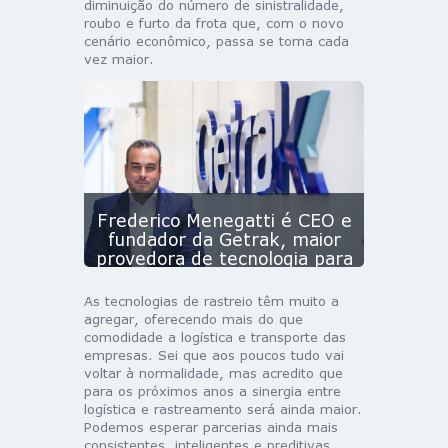
diminuição do número de sinistralidade,
roubo e furto da frota que, com o novo
cenário econômico, passa se torna cada
vez maior.
Frederico Menegatti é CEO e
fundador da Getrak, maior
provedora de tecnologia para
rastreamento da América
Latina / Divulgação
As tecnologias de rastreio têm muito a
agregar, oferecendo mais do que
comodidade a logística e transporte das
empresas. Sei que aos poucos tudo vai
voltar à normalidade, mas acredito que
para os próximos anos a sinergia entre
logística e rastreamento será ainda maior.
Podemos esperar parcerias ainda mais
consistentes, inteligentes e preditivas,