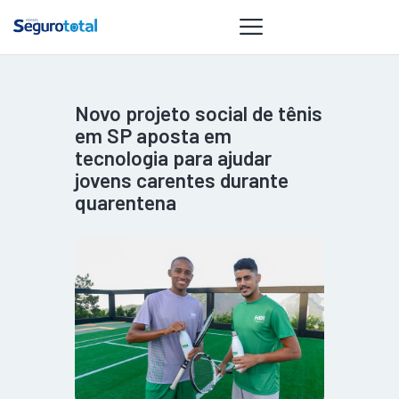
Novo projeto social de tênis
NOTÍCIAS
em SP aposta em
REVISTA
tecnologia para ajudar
jovens carentes durante
ESPECIAIS
quarentena
GAIVOTA DE
OURO
ST SUMMIT
MULHERES
GESTORAS
HOMEST
HOME