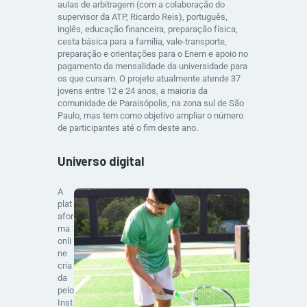
aulas de arbitragem (com a colaboração do
supervisor da ATP, Ricardo Reis), português,
inglês, educação financeira, preparação física,
cesta básica para a família, vale-transporte,
preparação e orientações para o Enem e apoio no
pagamento da mensalidade da universidade para
os que cursam. O projeto atualmente atende 37
jovens entre 12 e 24 anos, a maioria da
comunidade de Paraisópolis, na zona sul de São
Paulo, mas tem como objetivo ampliar o número
de participantes até o fim deste ano.
Universo digital
A
plat
afor
ma
onli
ne
cria
da
pelo
Inst