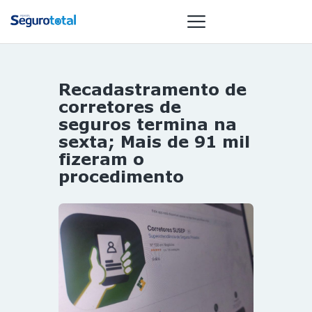
Recadastramento de
NOTÍCIAS
corretores de
REVISTA
seguros termina na
sexta; Mais de 91 mil
ESPECIAIS
fizeram o
GAIVOTA DE
procedimento
OURO
ST SUMMIT
MULHERES
GESTORAS
HOMEST
HOME