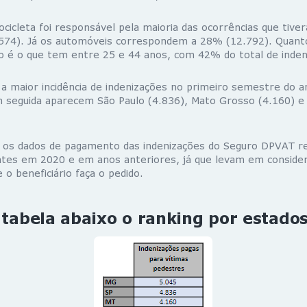
cicleta foi responsável pela maioria das ocorrências que tiv
574). Já os automóveis correspondem a 28% (12.792). Quanto 
do é o que tem entre 25 e 44 anos, com 42% do total de inde
 a maior incidência de indenizações no primeiro semestre do 
m seguida aparecem São Paulo (4.836), Mato Grosso (4.160) e
e os dados de pagamento das indenizações do Seguro DPVAT r
entes em 2020 e em anos anteriores, já que levam em conside
 o beneficiário faça o pedido.
 tabela abaixo o ranking por estados