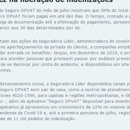
do Seguro DPVAT do mês de julho mostram que 56% do total 
guro DPVAT foram pagas em até dez dias. O tempo, contado a p
ga da documentação até a efetivação do pagamento, apresen
erior aos 30 dias determinados por lei.
ltado das ações da Seguradora Líder, administradora do consór
no aperfeiçoamento da jornada do cliente, a companhia simpl
dar entrada no benefício; lançou, em dezembro de 2019, o pro
 para atender pessoas que precisem passar por análises presen
e se deslocar por conta do acidente; e disponibilizou um site
entes.
istanciamento social, a Seguradora Líder disponibiliza canais p
eguro DPVAT sem sair de casa, como a central de atendiment
fones 4020-1596, para capitais e regiões metropolitanas, e 0
s -, além do aplicativo “Seguro DPVAT” disponível para downl
 aplicativo já apresentou um crescimento de 22% no volume de
pandemia da Covid-19 e, até a primeira quinzena de julho, regi
is de 11 mil pedidos de indenização.