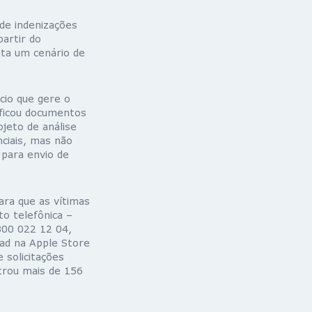
de indenizações
artir do
ta um cenário de
cio que gere o
ificou documentos
jeto de análise
ciais, mas não
 para envio de
ara que as vítimas
o telefônica –
800 022 12 04,
oad na Apple Store
 solicitações
strou mais de 156