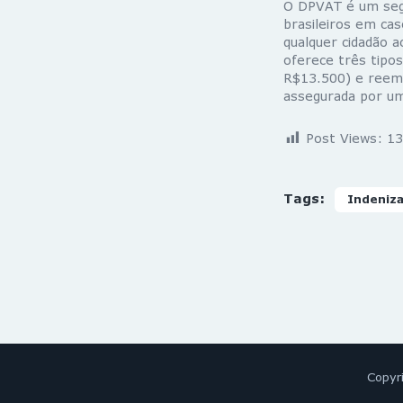
O DPVAT é um segu
brasileiros em cas
qualquer cidadão a
oferece três tipo
R$13.500) e reemb
assegurada por um
Post Views:
13
Tags:
Indeniz
Copyr