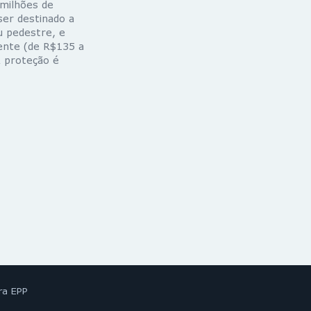
 milhões de
ser destinado a
u pedestre, e
ente (de R$135 a
 proteção é
ra EPP