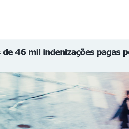
NOTÍCIAS
REVISTA
ESPECIAIS
GAIVOTA DE OURO
ST SUMMIT
MULHERES GESTORAS
HOMEST
HOME
de 46 mil indenizações pagas 