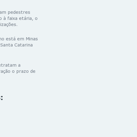
eram pedestres
à faixa etária, o
nizações.
ano está em Minas
 Santa Catarina
etratam a
ração o prazo de
: