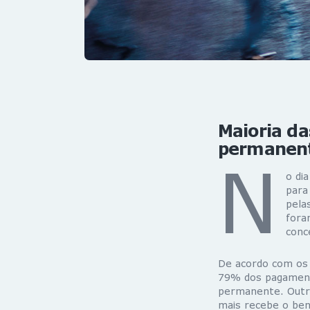
Maioria da
permanent
N
o di
para
pela
fora
conc
De acordo com os 
79% dos pagamento
permanente. Outro
mais recebe o bene