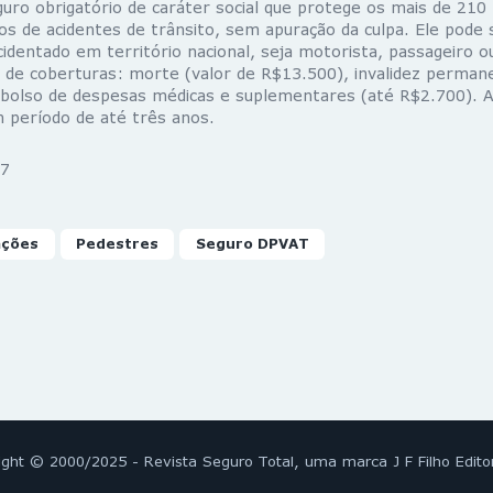
ro obrigatório de caráter social que protege os mais de 210
os de acidentes de trânsito, sem apuração da culpa. Ele pode 
cidentado em território nacional, seja motorista, passageiro o
s de coberturas: morte (valor de R$13.500), invalidez perman
olso de despesas médicas e suplementares (até R$2.700). A
 período de até três anos.
7
ações
Pedestres
Seguro DPVAT
ight © 2000/2025 - Revista Seguro Total, uma marca J F Filho Edito