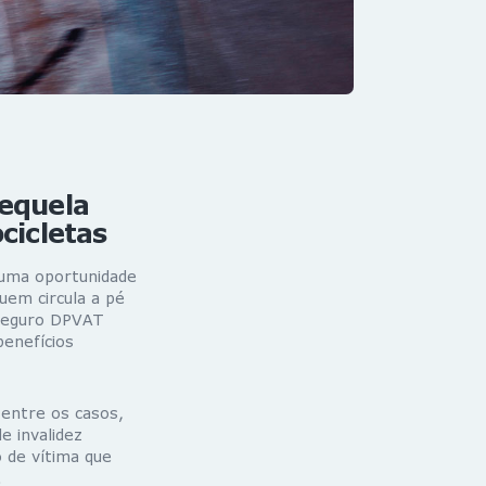
sequela
cicletas
 uma oportunidade
uem circula a pé
 Seguro DPVAT
enefícios
entre os casos,
 invalidez
 de vítima que
.