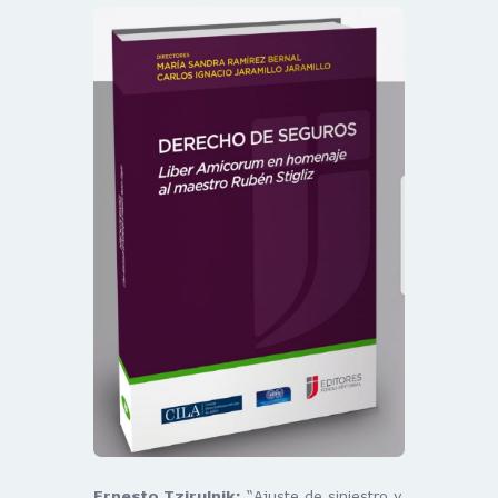
Ernesto Tzirulnik:
“Ajuste de siniestro y