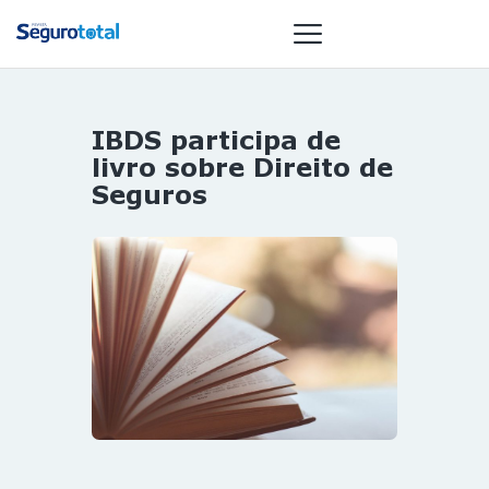
IBDS participa de
NOTÍCIAS
livro sobre Direito de
REVISTA
Seguros
ESPECIAIS
GAIVOTA DE
OURO
ST SUMMIT
MULHERES
GESTORAS
HOMEST
HOME