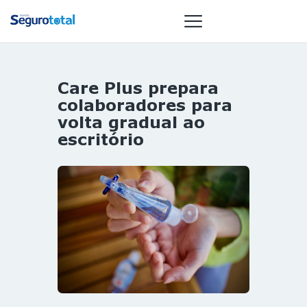
Care Plus prepara
NOTÍCIAS
colaboradores para
REVISTA
volta gradual ao
escritório
ESPECIAIS
GAIVOTA DE
OURO
ST SUMMIT
MULHERES
GESTORAS
HOMEST
HOME