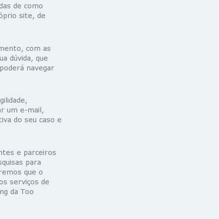
adas de como
prio site, de
imento, com as
ua dúvida, que
, poderá navegar
ilidade,
ar um e-mail,
tiva do seu caso e
ntes e parceiros
squisas para
eremos que o
os serviços de
ing da Too