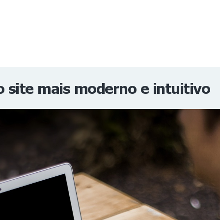
NOTÍCIAS
REVISTA
ESPECIAIS
GAIVOTA DE OURO
ST SUMMIT
MULHERES GESTORAS
HOMEST
HOME
 site mais moderno e intuitivo