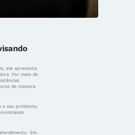
visando
o, ele apresenta
adora. Por meio de
istências
guros de maneira
a o seu problema,
conomizando
oatendimento. Em