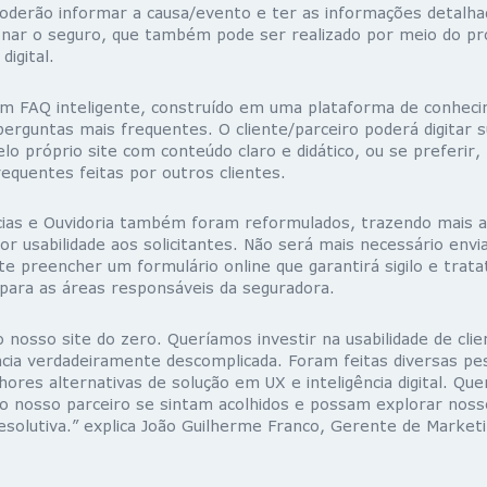
 poderão informar a causa/evento e ter as informações detalh
onar o seguro, que também pode ser realizado por meio do pró
igital.
 um FAQ inteligente, construído em uma plataforma de conhec
erguntas mais frequentes. O cliente/parceiro poderá digitar s
lo próprio site com conteúdo claro e didático, ou se preferir
equentes feitas por outros clientes.
ias e Ouvidoria também foram reformulados, trazendo mais ag
or usabilidade aos solicitantes. Não será mais necessário envi
te preencher um formulário online que garantirá sigilo e trata
para as áreas responsáveis da seguradora.
nosso site do zero. Queríamos investir na usabilidade de clie
cia verdadeiramente descomplicada. Foram feitas diversas pe
ores alternativas de solução em UX e inteligência digital. Qu
o nosso parceiro se sintam acolhidos e possam explorar noss
esolutiva.” explica João Guilherme Franco, Gerente de Market