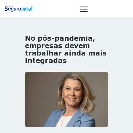
No pós-pandemia,
NOTÍCIAS
empresas devem
REVISTA
trabalhar ainda mais
integradas
ESPECIAIS
GAIVOTA DE
OURO
ST SUMMIT
MULHERES
GESTORAS
HOMEST
HOME