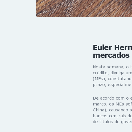
Euler Her
mercados
Nesta semana, o t
crédito, divulga 
(MEs), constatando
prazo, especialmen
De acordo com o e
março, os MEs sofr
China), causando 
bancos centrais d
de títulos do gove