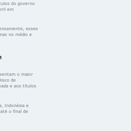
tulos do governo
bril em
tensamente, esses
emas no médio e
e
resentam o maior
Risco de
vada e aos títulos
a, Indonésia e
até o final de