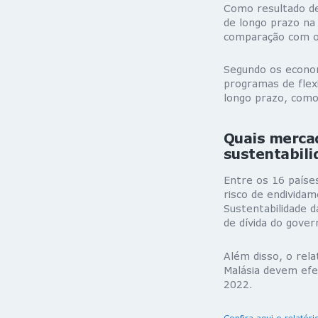
Como resultado de
de longo prazo na
comparação com o 
Segundo os econom
programas de flex
longo prazo, como
Quais merca
sustentabili
Entre os 16 países
risco de endividam
Sustentabilidade d
de dívida do gove
Além disso, o rela
Malásia devem efet
2022.
Confira aqui o relatóri