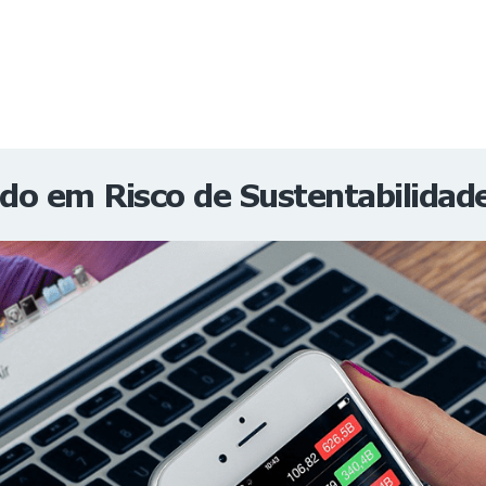
NOTÍCIAS
REVISTA
ESPECIAIS
GAIVOTA DE OURO
ST SUMMIT
MULHERES GESTORAS
HOMEST
HOME
icado em Risco de Sustentabilidad