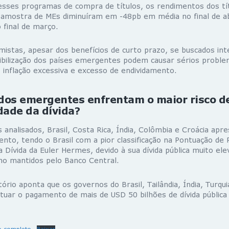
sses programas de compra de títulos, os rendimentos dos tí
 amostra de MEs diminuíram em -48pb em média no final de a
final de março.
istas, apesar dos benefícios de curto prazo, se buscados in
ibilização dos países emergentes podem causar sérios probl
 inflação excessiva e excesso de endividamento.
dos emergentes enfrentam o maior risco d
dade da dívida?
 analisados, Brasil, Costa Rica, Índia, Colômbia e Croácia ap
ento, tendo o Brasil com a pior classificação na Pontuação de 
a Dívida da Euler Hermes, devido à sua dívida pública muito ele
rno mantidos pelo Banco Central.
tório aponta que os governos do Brasil, Tailândia, Índia, Turqui
uar o pagamento de mais de USD 50 bilhões de dívida pública 
o completo.
Baixar