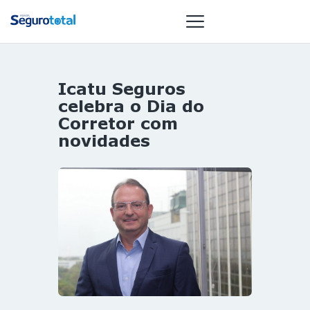
Icatu Seguros
NOTÍCIAS
celebra o Dia do
REVISTA
Corretor com
novidades
ESPECIAIS
GAIVOTA DE
OURO
ST SUMMIT
MULHERES
GESTORAS
HOMEST
HOME