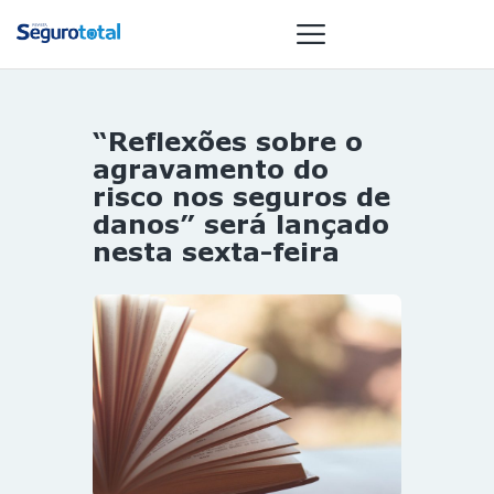
“Reflexões sobre o
NOTÍCIAS
agravamento do
REVISTA
risco nos seguros de
danos” será lançado
ESPECIAIS
nesta sexta-feira
GAIVOTA DE
OURO
ST SUMMIT
MULHERES
GESTORAS
HOMEST
HOME