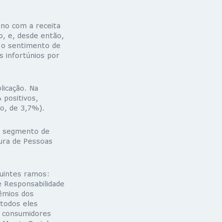
ano com a receita
o, e, desde então,
o o sentimento de
s infortúnios por
icação. Na
 positivos,
o, de 3,7%).
o segmento de
ura de Pessoas
uintes ramos:
 Responsabilidade
êmios dos
“todos eles
e consumidores