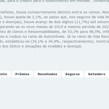
ias, para o crédito para o investimento em imóveis”, comenta
nefícios, houve comportamento distinto entre os ramos. Nos
, houve queda de 2,1%, ao passo que, nos seguros de Vida Ri
ez e doenças), houve avanço de dois dígitos (11,7%) até sete
comparando-se os nove meses de 2019 e mesmo período de 20
to de Danos e Responsabilidades, de 53,1% para 48,5%, influ
es e roubos no ramo de Automóveis. Já no ramo de Vida Risco,
do, estabilizou-se (34,1% e 34,4%, respectivamente), mostr
dos óbitos e situações de invalidez e doenças.
ento
Prêmios
Resultados
Seguros
Setembro