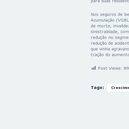
para suas residênc
Nos seguros de be
Acumulação (VGBL)
de morte, invalid
sinistralidade, 
redução no segmen
redução de acident
que vinha agravan
tração do aumento 
Post Views:
89
Tags:
Crescim