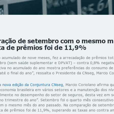
ação de setembro com o mesmo m
ta de prêmios foi de 11,9%
o acumulado de nove meses, fez a arrecadação de prêmios tot
bro (sem saúde suplementar e DPVAT) – contra 0,8% negativ
itiva no acumulado do ano mostra preferências do consumo de
 até o final do ano”, ressalta o Presidente da CNseg, Marcio Co
da
nova edição da Conjuntura CNseg
, Marcio Coriolano afirma 
economia brasileira em vários setores e a manutenção dos níve
elmente no desempenho do setor de seguros, desta vez em 
mo trimestre do ano”. Setembro foi o quarto mês consecutivo 
om o mesmo mês do ano passado. Na comparação de setem
ta de prêmios foi de 11,9%, superando as taxas ano contra an