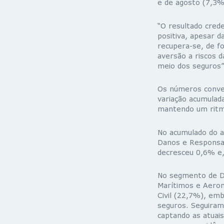
e de agosto (7,3%
“O resultado crede
positiva, apesar d
recupera-se, de f
aversão a riscos 
meio dos seguros”
Os números conver
variação acumulad
mantendo um ritmo
No acumulado do 
Danos e Responsab
decresceu 0,6% e,
No segmento de Da
Marítimos e Aeron
Civil (22,7%), em
seguros. Seguiram-
captando as atuai