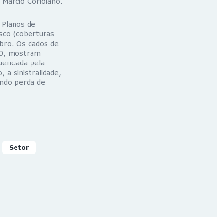
 Marcio Coriolano.
 Planos de
sco (coberturas
mbro. Os dados de
20, mostram
enciada pela
 a sinistralidade,
ando perda de
Setor