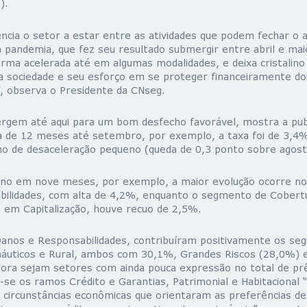
).
ncia o setor a estar entre as atividades que podem fechar o 
a pandemia, que fez seu resultado submergir entre abril e mai
orma acelerada até em algumas modalidades, e deixa cristalin
da sociedade e seu esforço em se proteger financeiramente do
, observa o Presidente da CNseg.
gem até aqui para um bom desfecho favorável, mostra a publ
a de 12 meses até setembro, por exemplo, a taxa foi de 3,4%
 de desaceleração pequeno (queda de 0,3 ponto sobre agost
ano em nove meses, por exemplo, a maior evolução ocorre n
ilidades, com alta de 4,2%, enquanto o segmento de Cobert
 em Capitalização, houve recuo de 2,5%.
nos e Responsabilidades, contribuíram positivamente os seg
áuticos e Rural, ambos com 30,1%, Grandes Riscos (28,0%) e
bora sejam setores com ainda pouca expressão no total de pr
se os ramos Crédito e Garantias, Patrimonial e Habitacional 
s circunstâncias econômicas que orientaram as preferências d