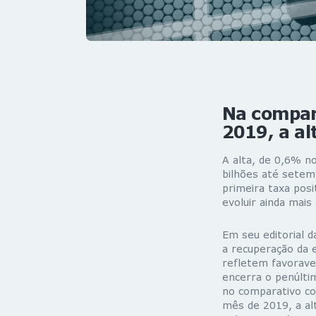
Na compar
2019, a al
A alta, de 0,6% n
bilhões até setem
primeira taxa pos
evoluir ainda mais
Em seu editorial 
a recuperação da 
refletem favorav
encerra o penúlti
no comparativo c
mês de 2019, a al