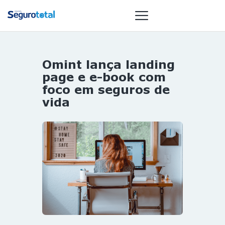
Omint lança landing
NOTÍCIAS
page e e-book com
REVISTA
foco em seguros de
vida
ESPECIAIS
GAIVOTA DE
OURO
ST SUMMIT
MULHERES
GESTORAS
HOMEST
HOME