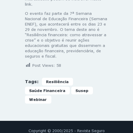
link.
O evento faz parte da 7ª Semana
Nacional de Educação Financeira (Semana
ENEF), que acontecerá entre os dias 23 e
29 de novembro. O tema deste ano é
“Resiliência financeira: como atravessar a
crise” e o objetivo é reunir ações
educacionais gratuitas que disseminem a
educação financeira, previdenciária, de
seguros e fiscal.
Post Views:
58
Tags:
Resiliência
Saúde Financeira
Susep
Webinar
Copyright © 2000/2025 - Revista Seguro