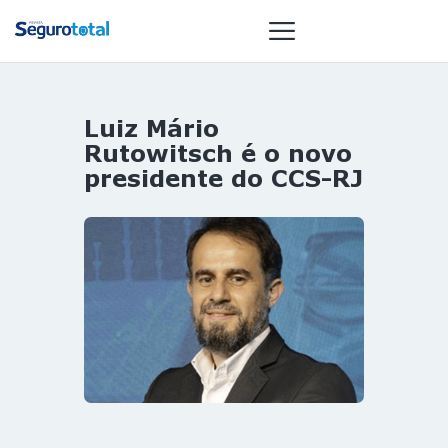
Luiz Mário
NOTÍCIAS
Rutowitsch é o novo
REVISTA
presidente do CCS-RJ
ESPECIAIS
GAIVOTA DE
OURO
ST SUMMIT
MULHERES
GESTORAS
HOMEST
HOME