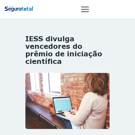
IESS divulga
NOTÍCIAS
vencedores do
REVISTA
prêmio de iniciação
científica
ESPECIAIS
GAIVOTA DE
OURO
ST SUMMIT
MULHERES
GESTORAS
HOMEST
HOME