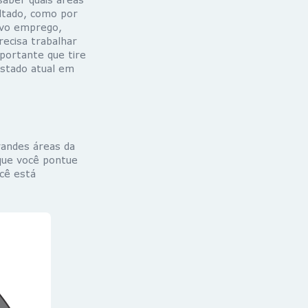
ltado, como por
ovo emprego,
recisa trabalhar
mportante que tire
estado atual em
andes áreas da
 que você pontue
ocê está