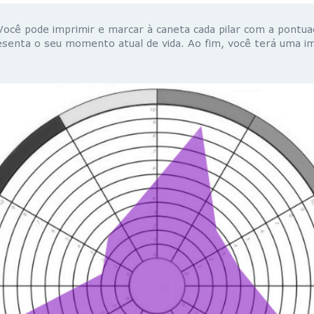
cê pode imprimir e marcar à caneta cada pilar com a pontua
senta o seu momento atual de vida. Ao fim, você terá uma im