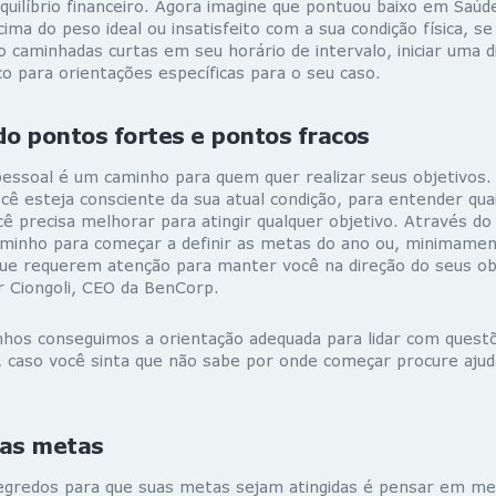
uilíbrio financeiro. Agora imagine que pontuou baixo em Saúde
ima do peso ideal ou insatisfeito com a sua condição física, se
 caminhadas curtas em seu horário de intervalo, iniciar uma d
o para orientações específicas para o seu caso.
o pontos fortes e pontos fracos
essoal é um caminho para quem quer realizar seus objetivos. 
ê esteja consciente da sua atual condição, para entender qua
cê precisa melhorar para atingir qualquer objetivo. Através do 
minho para começar a definir as metas do ano ou, minimamen
ue requerem atenção para manter você na direção do seus ob
r Ciongoli, CEO da BenCorp.
os conseguimos a orientação adequada para lidar com questõ
o, caso você sinta que não sabe por onde começar procure aju
uas metas
egredos para que suas metas sejam atingidas é pensar em m