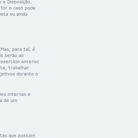
 e Disposição,
 for o caso pode
ieta ou ainda
Mas, para tal, é
is serão as
exercício anterior
te, trabalhar
jetivos durante o
es internas e
da de um
etas que possam