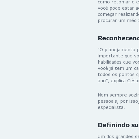
como retomar o eq
você pode estar ac
começar realizando
procurar um médic
Reconhecend
“O planejamento p
importante que voc
habilidades que vo
você já tem um ca
todos os pontos q
ano”, explica Césa
Nem sempre sozinh
pessoais, por iss
especialista.
Definindo s
Um dos grandes s