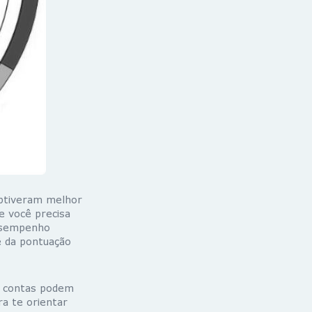
obtiveram melhor
e você precisa
desempenho
ê da pontuação
as contas podem
ra te orientar