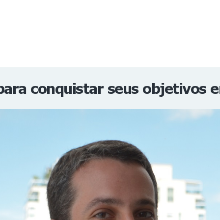
NOTÍCIAS
REVISTA
ESPECIAIS
GAIVOTA DE OURO
ST SUMMIT
MULHERES GESTORAS
HOMEST
HOME
para conquistar seus objetivos