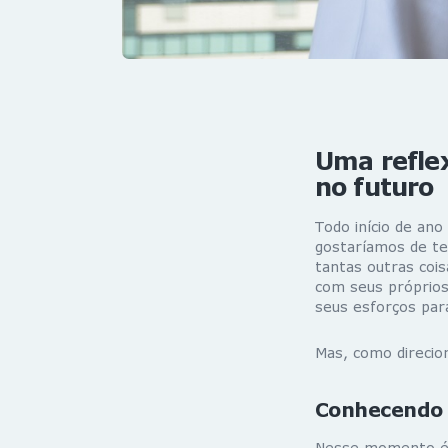
Uma reflex
no futuro
Todo início de an
gostaríamos de te
tantas outras coi
com seus próprios
seus esforços para
Mas, como direcio
Conhecendo 
Nesse momento é c