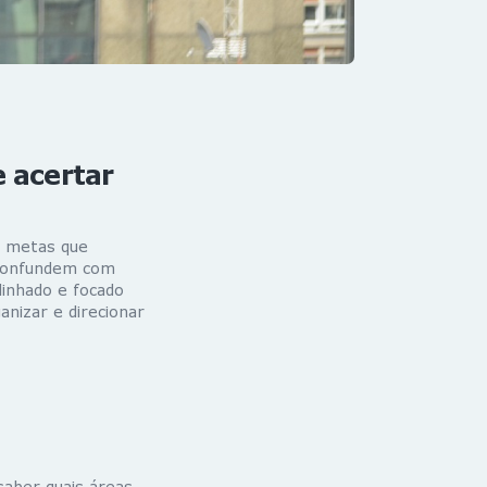
e acertar
, metas que
 confundem com
linhado e focado
nizar e direcionar
saber quais áreas