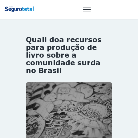
Quali doa recursos
NOTÍCIAS
para produção de
REVISTA
livro sobre a
comunidade surda
ESPECIAIS
no Brasil
GAIVOTA DE
OURO
ST SUMMIT
MULHERES
GESTORAS
HOMEST
HOME