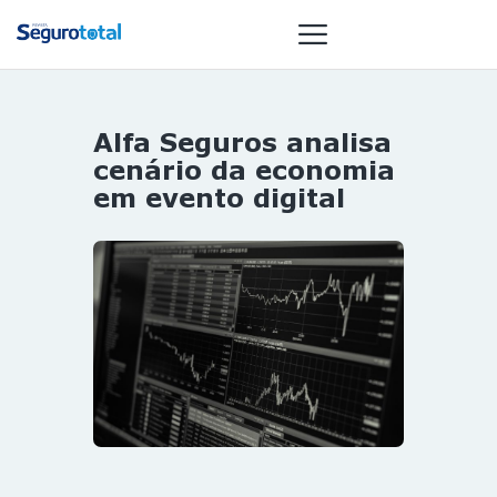
Alfa Seguros analisa
NOTÍCIAS
cenário da economia
REVISTA
em evento digital
ESPECIAIS
GAIVOTA DE
OURO
ST SUMMIT
MULHERES
GESTORAS
HOMEST
HOME