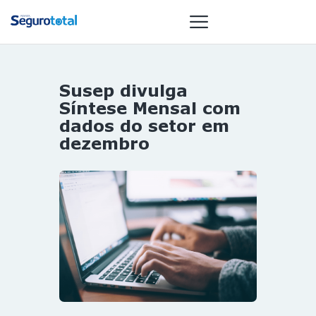
Susep divulga
NOTÍCIAS
Síntese Mensal com
REVISTA
dados do setor em
dezembro
ESPECIAIS
GAIVOTA DE
OURO
ST SUMMIT
MULHERES
GESTORAS
HOMEST
HOME