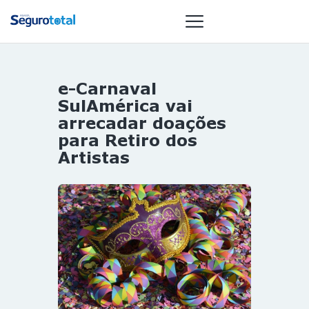
e-Carnaval
NOTÍCIAS
SulAmérica vai
REVISTA
arrecadar doações
para Retiro dos
ESPECIAIS
Artistas
GAIVOTA DE
OURO
ST SUMMIT
MULHERES
GESTORAS
HOMEST
HOME