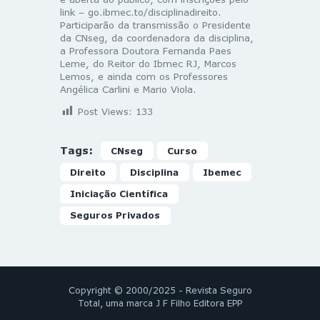
link – go.ibmec.to/disciplinadireito.
Participarão da transmissão o Presidente
da CNseg, da coordenadora da disciplina,
a Professora Doutora Fernanda Paes
Leme, do Reitor do Ibmec RJ, Marcos
Lemos, e ainda com os Professores
Angélica Carlini e Mario Viola.
Post Views:
133
Tags:
CNseg
Curso
Direito
Disciplina
Ibemec
Iniciação Científica
Seguros Privados
Copyright © 2000/2025 - Revista Seguro
Total, uma marca J F Filho Editora EPP