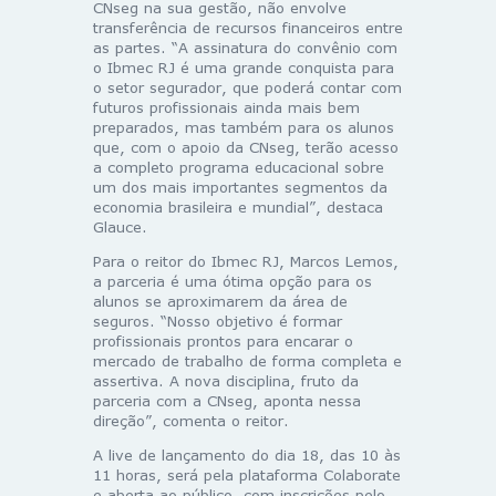
CNseg na sua gestão, não envolve
transferência de recursos financeiros entre
as partes. “A assinatura do convênio com
o Ibmec RJ é uma grande conquista para
o setor segurador, que poderá contar com
futuros profissionais ainda mais bem
preparados, mas também para os alunos
que, com o apoio da CNseg, terão acesso
a completo programa educacional sobre
um dos mais importantes segmentos da
economia brasileira e mundial”, destaca
Glauce.
Para o reitor do Ibmec RJ, Marcos Lemos,
a parceria é uma ótima opção para os
alunos se aproximarem da área de
seguros. “Nosso objetivo é formar
profissionais prontos para encarar o
mercado de trabalho de forma completa e
assertiva. A nova disciplina, fruto da
parceria com a CNseg, aponta nessa
direção”, comenta o reitor.
A live de lançamento do dia 18, das 10 às
11 horas, será pela plataforma Colaborate
e aberta ao público, com inscrições pelo