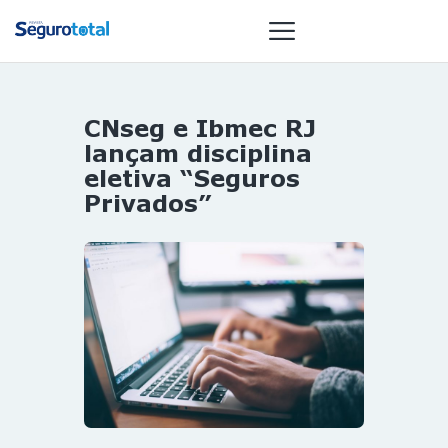
CNseg e Ibmec RJ
NOTÍCIAS
lançam disciplina
REVISTA
eletiva “Seguros
Privados”
ESPECIAIS
GAIVOTA DE
OURO
ST SUMMIT
MULHERES
GESTORAS
HOMEST
HOME