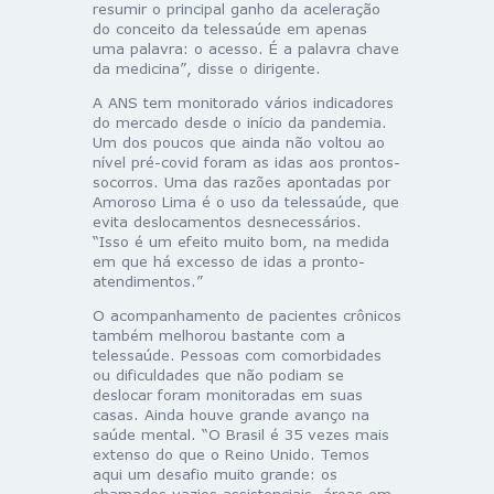
resumir o principal ganho da aceleração
do conceito da telessaúde em apenas
uma palavra: o acesso. É a palavra chave
da medicina”, disse o dirigente.
A ANS tem monitorado vários indicadores
do mercado desde o início da pandemia.
Um dos poucos que ainda não voltou ao
nível pré-covid foram as idas aos prontos-
socorros. Uma das razões apontadas por
Amoroso Lima é o uso da telessaúde, que
evita deslocamentos desnecessários.
“Isso é um efeito muito bom, na medida
em que há excesso de idas a pronto-
atendimentos.”
O acompanhamento de pacientes crônicos
também melhorou bastante com a
telessaúde. Pessoas com comorbidades
ou dificuldades que não podiam se
deslocar foram monitoradas em suas
casas. Ainda houve grande avanço na
saúde mental. “O Brasil é 35 vezes mais
extenso do que o Reino Unido. Temos
aqui um desafio muito grande: os
chamados vazios assistenciais, áreas em