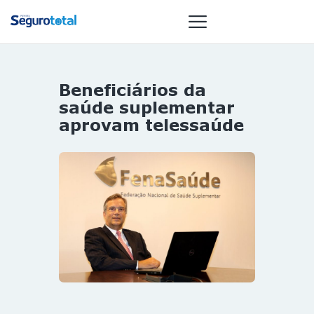
Beneficiários da
NOTÍCIAS
saúde suplementar
REVISTA
aprovam telessaúde
ESPECIAIS
GAIVOTA DE
OURO
ST SUMMIT
MULHERES
GESTORAS
HOMEST
HOME