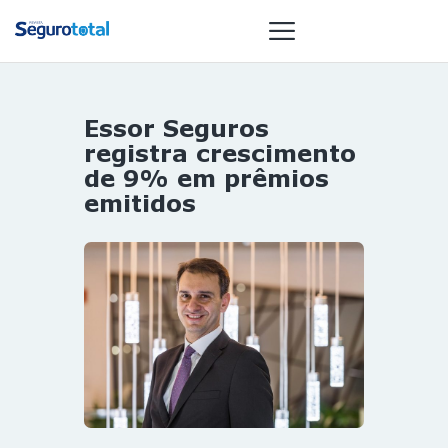
Essor Seguros
NOTÍCIAS
registra crescimento
REVISTA
de 9% em prêmios
emitidos
ESPECIAIS
GAIVOTA DE
OURO
ST SUMMIT
MULHERES
GESTORAS
HOMEST
HOME