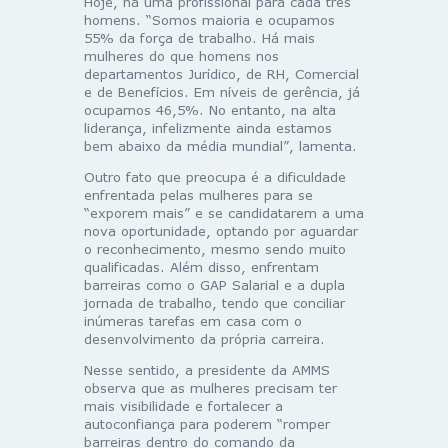
Hoje, há uma profissional para cada três
homens. “Somos maioria e ocupamos
55% da força de trabalho. Há mais
mulheres do que homens nos
departamentos Jurídico, de RH, Comercial
e de Benefícios. Em níveis de gerência, já
ocupamos 46,5%. No entanto, na alta
liderança, infelizmente ainda estamos
bem abaixo da média mundial”, lamenta.
Outro fato que preocupa é a dificuldade
enfrentada pelas mulheres para se
“exporem mais” e se candidatarem a uma
nova oportunidade, optando por aguardar
o reconhecimento, mesmo sendo muito
qualificadas. Além disso, enfrentam
barreiras como o GAP Salarial e a dupla
jornada de trabalho, tendo que conciliar
inúmeras tarefas em casa com o
desenvolvimento da própria carreira.
Nesse sentido, a presidente da AMMS
observa que as mulheres precisam ter
mais visibilidade e fortalecer a
autoconfiança para poderem “romper
barreiras dentro do comando da