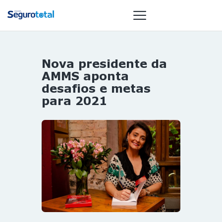
Nova presidente da
NOTÍCIAS
AMMS aponta
REVISTA
desafios e metas
para 2021
ESPECIAIS
GAIVOTA DE
OURO
ST SUMMIT
MULHERES
GESTORAS
HOMEST
HOME