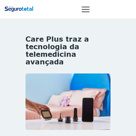
Care Plus traz a
NOTÍCIAS
tecnologia da
REVISTA
telemedicina
avançada
ESPECIAIS
GAIVOTA DE
OURO
ST SUMMIT
MULHERES
GESTORAS
HOMEST
HOME