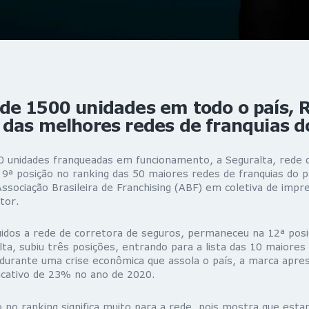
de 1500 unidades em todo o país, 
das melhores redes de franquias d
 unidades franqueadas em funcionamento, a Seguralta, rede 
 9ª posição no ranking das 50 maiores redes de franquias do p
 Associação Brasileira de Franchising (ABF) em coletiva de imp
tor.
uidos a rede de corretora de seguros, permaneceu na 12ª posi
ta, subiu três posições, entrando para a lista das 10 maiores
durante uma crise econômica que assola o país, a marca apr
ficativo de 23% no ano de 2020.
o no ranking significa muito para a rede, pois mostra que est