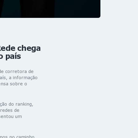
Rede chega
o país
de corretora de
aís, a informação
rensa sobre o
ção do ranking,
 redes de
esentou um
amos no caminho