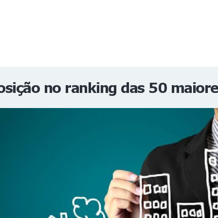
NOTÍCIAS
REVISTA
ESPECIAIS
GAIVOTA DE OURO
ST SUMMIT
MULHERES GESTORAS
HOMEST
HOME
osição no ranking das 50 maiore