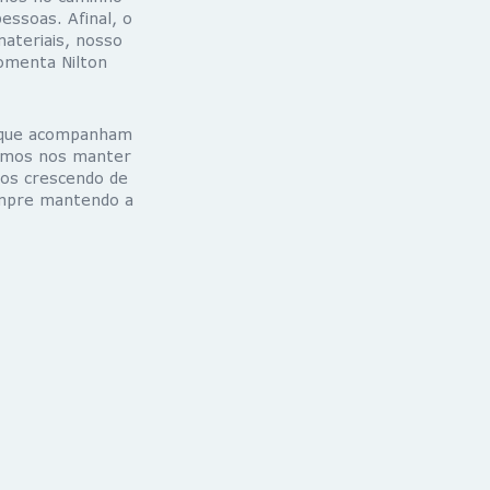
ssoas. Afinal, o
materiais, nosso
comenta Nilton
s que acompanham
ramos nos manter
mos crescendo de
empre mantendo a