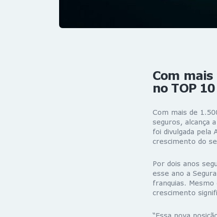
Com mais 
no TOP 10 
Com mais de 1.500
seguros, alcança a
foi divulgada pela
crescimento do se
Por dois anos seg
esse ano a Segural
franquias. Mesmo 
crescimento signi
“Essa nova posiçã