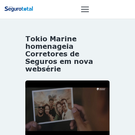
Tokio Marine
NOTÍCIAS
homenageia
REVISTA
Corretores de
Seguros em nova
ESPECIAIS
websérie
GAIVOTA DE
OURO
ST SUMMIT
MULHERES
GESTORAS
HOMEST
HOME