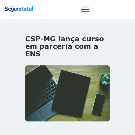
CSP-MG lança curso
NOTÍCIAS
em parceria com a
REVISTA
ENS
ESPECIAIS
GAIVOTA DE
OURO
ST SUMMIT
MULHERES
GESTORAS
HOMEST
HOME