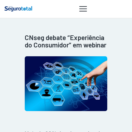
CNseg debate “Experiência
NOTÍCIAS
do Consumidor” em webinar
REVISTA
ESPECIAIS
GAIVOTA DE
OURO
ST SUMMIT
MULHERES
GESTORAS
HOMEST
HOME