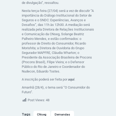
de divulgação”, ressaltou.
Nesta terça-feira (27/04) será a vez de discutir “A
importância do Diálogo Institucional do Setor de
Seguros e o SNDC: Experiências, Avanços e
Desafios”, das 11h às 12h30. A mediação será
realizada pela Diretora de Relações Institucionais
e Comunicação da CNseg, Solange Beatriz
Palheiro Mendes, e estão confirmados: o
professor de Direito do Consumidor, Ricardo
Morishita; a Diretora de Ouvidoria do Grupo
Segurador MAPFRE, Cláudia Wharton; o
Presidente da Associação Brasileira de Procons
(Procons Brasil), Filipe Vieira; e o Defensor
Público do Rio de Janeiro e Coordenador do
Nudecon, Eduardo Tostes.
A inscrição poderá ser feita por
aqui
.
Amanhã (28/4), o tema será “O Consumidor do
Futuro”.
Post Views:
48
Tags:
CNseg
Demandas