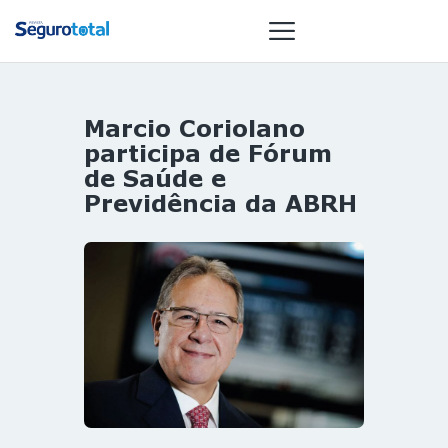
Marcio Coriolano
NOTÍCIAS
participa de Fórum
REVISTA
de Saúde e
Previdência da ABRH
ESPECIAIS
GAIVOTA DE
OURO
ST SUMMIT
MULHERES
GESTORAS
HOMEST
HOME