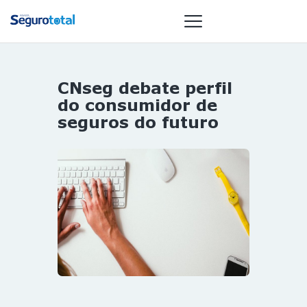
CNseg debate perfil
NOTÍCIAS
do consumidor de
REVISTA
seguros do futuro
ESPECIAIS
GAIVOTA DE
OURO
ST SUMMIT
MULHERES
GESTORAS
HOMEST
HOME