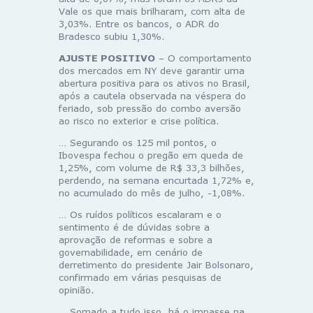
Vale os que mais brilharam, com alta de
3,03%. Entre os bancos, o ADR do
Bradesco subiu 1,30%.
AJUSTE POSITIVO
– O comportamento
dos mercados em NY deve garantir uma
abertura positiva para os ativos no Brasil,
após a cautela observada na véspera do
feriado, sob pressão do combo aversão
ao risco no exterior e crise política.
… Segurando os 125 mil pontos, o
Ibovespa fechou o pregão em queda de
1,25%, com volume de R$ 33,3 bilhões,
perdendo, na semana encurtada 1,72% e,
no acumulado do mês de julho, -1,08%.
… Os ruídos políticos escalaram e o
sentimento é de dúvidas sobre a
aprovação de reformas e sobre a
governabilidade, em cenário de
derretimento do presidente Jair Bolsonaro,
confirmado em várias pesquisas de
opinião.
… Somado a tudo isso, há o impasse na