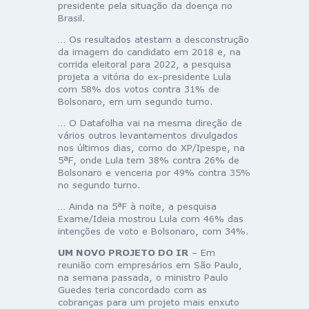
presidente pela situação da doença no
Brasil.
… Os resultados atestam a desconstrução
da imagem do candidato em 2018 e, na
corrida eleitoral para 2022, a pesquisa
projeta a vitória do ex-presidente Lula
com 58% dos votos contra 31% de
Bolsonaro, em um segundo turno.
… O Datafolha vai na mesma direção de
vários outros levantamentos divulgados
nos últimos dias, como do XP/Ipespe, na
5ªF, onde Lula tem 38% contra 26% de
Bolsonaro e venceria por 49% contra 35%
no segundo turno.
… Ainda na 5ªF à noite, a pesquisa
Exame/Ideia mostrou Lula com 46% das
intenções de voto e Bolsonaro, com 34%.
UM NOVO PROJETO DO IR
– Em
reunião com empresários em São Paulo,
na semana passada, o ministro Paulo
Guedes teria concordado com as
cobranças para um projeto mais enxuto