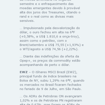
semestre e o enfraquecimento das
moedas emergentes devido à provável
alta dos juros dos Treasuries, citando o
rand e o real como as divisas mais
sensíveis.
… Impulsionado pela desvalorização do
dólar, o ouro fechou em alta na 6ªF
(+0,58%, a US$ 1.810,6 a onça-troy),
assim como o petróleo, com o
Brent/setembro a US$ 75,55 (+1,93%) e
o WTI/agosto a US$ 74,56 (+2,22%).
… Diante das indefinições da oferta da
Opep+, os preços da commodity estão
acompanhando de perto o dólar.
EWZ
– O iShares MSCI Brazil (EWZ),
principal fundo de índice brasileiro na
Bolsa de NY, subiu 1,29% na 6ªF, quando
os mercados no Brasil ficaram fechados
no feriado de 9 de Julho, em São Paulo.
… Os ADRs de Petrobras ON avançaram
1,02% e os de Petrobras PN registraram
alta de 0,67%, mas foram os ADRs da