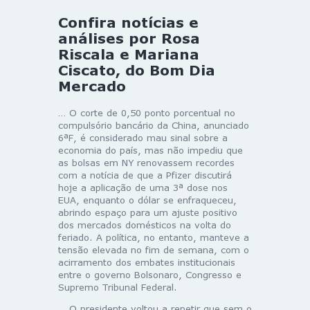
Confira notícias e
análises por Rosa
Riscala e Mariana
Ciscato, do Bom Dia
Mercado
… O corte de 0,50 ponto porcentual no
compulsório bancário da China, anunciado
6ªF, é considerado mau sinal sobre a
economia do país, mas não impediu que
as bolsas em NY renovassem recordes
com a notícia de que a Pfizer discutirá
hoje a aplicação de uma 3ª dose nos
EUA, enquanto o dólar se enfraqueceu,
abrindo espaço para um ajuste positivo
dos mercados domésticos na volta do
feriado. A política, no entanto, manteve a
tensão elevada no fim de semana, com o
acirramento dos embates institucionais
entre o governo Bolsonaro, Congresso e
Supremo Tribunal Federal.
… O presidente voltou a repetir que sem o