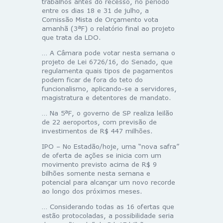
trabalhos antes do recesso, no período
entre os dias 18 e 31 de julho, a
Comissão Mista de Orçamento vota
amanhã (3ªF) o relatório final ao projeto
que trata da LDO.
… A Câmara pode votar nesta semana o
projeto de Lei 6726/16, do Senado, que
regulamenta quais tipos de pagamentos
podem ficar de fora do teto do
funcionalismo, aplicando-se a servidores,
magistratura e detentores de mandato.
… Na 5ªF, o governo de SP realiza leilão
de 22 aeroportos, com previsão de
investimentos de R$ 447 milhões.
IPO – No Estadão/hoje, uma “nova safra”
de oferta de ações se inicia com um
movimento previsto acima de R$ 9
bilhões somente nesta semana e
potencial para alcançar um novo recorde
ao longo dos próximos meses.
… Considerando todas as 16 ofertas que
estão protocoladas, a possibilidade seria