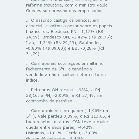
reforma tributária, com o ministro Paulo
Guedes sob pressão dos empresários.
… O assunto castiga os bancos, em
especial, e voltou a pesar sobre os papeis
financeiros: Bradesco PN, -1,17% (R$
24,59); Bradesco ON, -1,42% (R$ 20,76);
Itaú, -1,31% (R$ 29,29); Santander,
-0,80% (R$ 39,80); e BB, -0,28% (R$
31,79).
… Com apenas sete ações em alta no
fechamento de 5ªF, a tendência
vendedora não escolheu setor certo no
índice.
… Petrobras ON recuou 1,98%, a R$
28,16, e PN, -2,00%, a R$ 27,49, na
contramão do petróleo.
… Com o minério em queda (-1,96% na
5ªF), Vale perdeu 0,39%, a R$ 113,66, e
todo o setor foi atrás: CSN teve a maior
queda entre seus pares, -4,42%;
Usiminas, -1,01%; Gerdau, -3,00%;
Gerdau Metalúrgica, -3,43%.