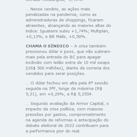
… Nesse cenário, as ações mais
penalizadas na pandemia, como as
administradoras de shoppings, ficaram
atraentes, alcançando as maiores altas do
índice: Iguatemi subiu +1,74%; Multiplan,
+0,13%; e BR Malls, +0,50%.
CHAMA O SÍNDICO
– A crise também
pressionou dólar e juros, que não subiram
mais pela entrada do BC para apagar
incêndio com leilão extra de 10 mil swaps
(US$ 500 milhões), diante da correria dos
vendidos para zerar posições.
… O dólar fechou em alta pela 8ª sessão
seguida na 5ªF, longe da máxima (R$
5,31), em +0,29%, a R$ 5,2554.
… Segundo avaliação da Armor Capital, o
impacto da crise política, com maiores
pressões por gastos, comprometimento
na agenda de reformas e antecipação do
debate eleitoral de 2022 contribuem para
a performance pior do real.