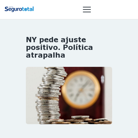
NY pede ajuste
NOTÍCIAS
positivo. Política
REVISTA
atrapalha
ESPECIAIS
GAIVOTA DE
OURO
ST SUMMIT
MULHERES
GESTORAS
HOMEST
HOME