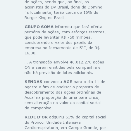
de ações, sendo que, ao final, os
acionistas da DP Brasil, dona da Domino
´s localmente, terão cerca de 16% do
Burger King no Brasil.
GRUPO SOMA
informou que fará oferta
primária de ações, com esforços restritos,
que pode levantar R$ 750 milhões,
considerando o valor dos papéis da
empresa no fechamento de 5ªF, de R$
16,30…
… A transação envolve 46.012.270 ações
ON a serem emitidas pela companhia e
não há previsão de lotes adicionais.
SENDAS
convocou
AGE
para o dia 11 de
agosto a fim de analisar a proposta de
desdobramento das ações ordinárias de
Assaí na proporção de uma para cinco,
sem alteração no valor do capital social
da companhia.
REDE D’OR
adquiriu 51% do capital social
do Proncor Unidade Intensiva
Cardiorespiratória, em Campo Grande, por