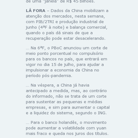
de uma “janela” de R$ 45 bilhões.
LÁ FORA
– Dados da China mobilizam a
atenção dos mercados, nesta semana,
com PIB/2TRI e produção industrial de
junho (4ªF à noite) e balança comercial,
quando o país dá sinais de que a
recuperação pode estar desacelerando.
… Na 6ªF, o PBoC anunciou um corte de
meio ponto porcentual no compulsório
para os bancos no país, que entrará em
vigor no dia 15 de julho, para ajudar a
impulsionar a economia da China no
período pós-pandemia.
… Na véspera, a China já havia
antecipado a medida, mas, ao contrário
do informado, não se trata de um corte
para sustentar as pequenas e médias
empresas, e sim para aumentar o capital
e a liquidez do sistema, segundo o ING.
… Para o banco holandês, o movimento
pode aumentar a volatilidade com yuan
mais fraco e queda nos juros dos títulos.