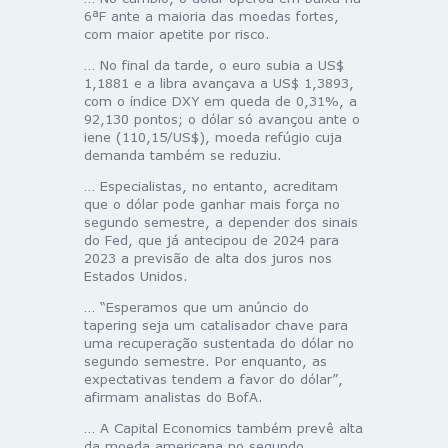
6ªF ante a maioria das moedas fortes,
com maior apetite por risco.
… No final da tarde, o euro subia a US$
1,1881 e a libra avançava a US$ 1,3893,
com o índice DXY em queda de 0,31%, a
92,130 pontos; o dólar só avançou ante o
iene (110,15/US$), moeda refúgio cuja
demanda também se reduziu.
… Especialistas, no entanto, acreditam
que o dólar pode ganhar mais força no
segundo semestre, a depender dos sinais
do Fed, que já antecipou de 2024 para
2023 a previsão de alta dos juros nos
Estados Unidos.
… “Esperamos que um anúncio do
tapering seja um catalisador chave para
uma recuperação sustentada do dólar no
segundo semestre. Por enquanto, as
expectativas tendem a favor do dólar”,
afirmam analistas do BofA.
… A Capital Economics também prevê alta
da moeda americana no segundo