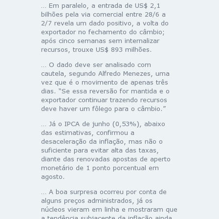
… Em paralelo, a entrada de US$ 2,1
bilhões pela via comercial entre 28/6 a
2/7 revela um dado positivo, a volta do
exportador no fechamento do câmbio;
após cinco semanas sem internalizar
recursos, trouxe US$ 893 milhões.
… O dado deve ser analisado com
cautela, segundo Alfredo Menezes, uma
vez que é o movimento de apenas três
dias. “Se essa reversão for mantida e o
exportador continuar trazendo recursos
deve haver um fôlego para o câmbio.”
… Já o IPCA de junho (0,53%), abaixo
das estimativas, confirmou a
desaceleração da inflação, mas não o
suficiente para evitar alta das taxas,
diante das renovadas apostas de aperto
monetário de 1 ponto porcentual em
agosto.
… A boa surpresa ocorreu por conta de
alguns preços administrados, já os
núcleos vieram em linha e mostraram que
a tendência subjacente da inflação ainda