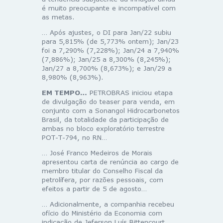
é muito preocupante e incompatível com
as metas.
… Após ajustes, o DI para Jan/22 subiu
para 5,815% (de 5,773% ontem); Jan/23
foi a 7,290% (7,228%); Jan/24 a 7,940%
(7,886%); Jan/25 a 8,300% (8,245%);
Jan/27 a 8,700% (8,673%); e Jan/29 a
8,980% (8,963%).
EM TEMPO…
PETROBRAS iniciou etapa
de divulgação do teaser para venda, em
conjunto com a Sonangol Hidrocarbonetos
Brasil, da totalidade da participação de
ambas no bloco exploratório terrestre
POT-T-794, no RN…
… José Franco Medeiros de Morais
apresentou carta de renúncia ao cargo de
membro titular do Conselho Fiscal da
petrolífera, por razões pessoais, com
efeitos a partir de 5 de agosto…
… Adicionalmente, a companhia recebeu
ofício do Ministério da Economia com
indicação de Jeferson Luís Bittencourt