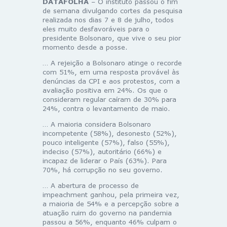
DATAFOLHA
– O instituto passou o fim
de semana divulgando cortes da pesquisa
realizada nos dias 7 e 8 de julho, todos
eles muito desfavoráveis para o
presidente Bolsonaro, que vive o seu pior
momento desde a posse.
… A rejeição a Bolsonaro atinge o recorde
com 51%, em uma resposta provável às
denúncias da CPI e aos protestos, com a
avaliação positiva em 24%. Os que o
consideram regular caíram de 30% para
24%, contra o levantamento de maio.
… A maioria considera Bolsonaro
incompetente (58%), desonesto (52%),
pouco inteligente (57%), falso (55%),
indeciso (57%), autoritário (66%) e
incapaz de liderar o País (63%). Para
70%, há corrupção no seu governo.
… A abertura de processo de
impeachment ganhou, pela primeira vez,
a maioria de 54% e a percepção sobre a
atuação ruim do governo na pandemia
passou a 56%, enquanto 46% culpam o