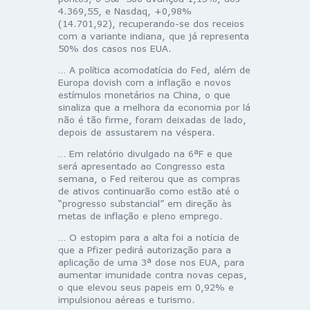
4.369,55, e Nasdaq, +0,98%
(14.701,92), recuperando-se dos receios
com a variante indiana, que já representa
50% dos casos nos EUA.
… A política acomodatícia do Fed, além de
Europa dovish com a inflação e novos
estímulos monetários na China, o que
sinaliza que a melhora da economia por lá
não é tão firme, foram deixadas de lado,
depois de assustarem na véspera.
… Em relatório divulgado na 6ªF e que
será apresentado ao Congresso esta
semana, o Fed reiterou que as compras
de ativos continuarão como estão até o
“progresso substancial” em direção às
metas de inflação e pleno emprego.
… O estopim para a alta foi a notícia de
que a Pfizer pedirá autorização para a
aplicação de uma 3ª dose nos EUA, para
aumentar imunidade contra novas cepas,
o que elevou seus papeis em 0,92% e
impulsionou aéreas e turismo.