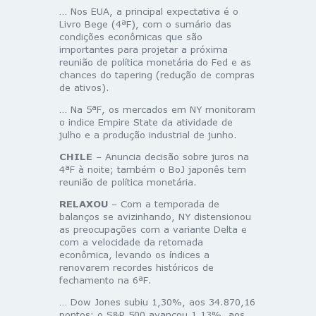
… Nos EUA, a principal expectativa é o
Livro Bege (4ªF), com o sumário das
condições econômicas que são
importantes para projetar a próxima
reunião de política monetária do Fed e as
chances do tapering (redução de compras
de ativos).
… Na 5ªF, os mercados em NY monitoram
o indice Empire State da atividade de
julho e a produção industrial de junho.
CHILE
– Anuncia decisão sobre juros na
4ªF à noite; também o BoJ japonês tem
reunião de política monetária.
RELAXOU
– Com a temporada de
balanços se avizinhando, NY distensionou
as preocupações com a variante Delta e
com a velocidade da retomada
econômica, levando os índices a
renovarem recordes históricos de
fechamento na 6ªF.
… Dow Jones subiu 1,30%, aos 34.870,16
pontos; o S&P 500 avançou 1,13%, aos