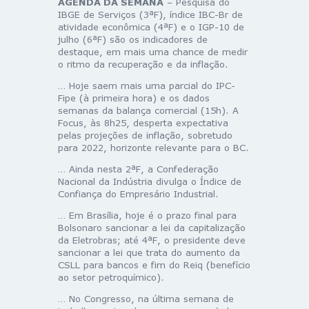
AGENDA DA SEMANA
– Pesquisa do
IBGE de Serviços (3ªF), índice IBC-Br de
atividade econômica (4ªF) e o IGP-10 de
julho (6ªF) são os indicadores de
destaque, em mais uma chance de medir
o ritmo da recuperação e da inflação.
… Hoje saem mais uma parcial do IPC-
Fipe (à primeira hora) e os dados
semanas da balança comercial (15h). A
Focus, às 8h25, desperta expectativa
pelas projeções de inflação, sobretudo
para 2022, horizonte relevante para o BC.
… Ainda nesta 2ªF, a Confederação
Nacional da Indústria divulga o Índice de
Confiança do Empresário Industrial.
… Em Brasília, hoje é o prazo final para
Bolsonaro sancionar a lei da capitalização
da Eletrobras; até 4ªF, o presidente deve
sancionar a lei que trata do aumento da
CSLL para bancos e fim do Reiq (benefício
ao setor petroquímico).
… No Congresso, na última semana de