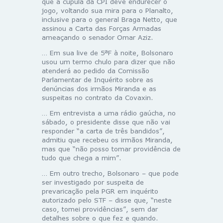
que a cúpula da CPI deve endurecer o
jogo, voltando sua mira para o Planalto,
inclusive para o general Braga Netto, que
assinou a Carta das Forças Armadas
ameaçando o senador Omar Aziz.
… Em sua live de 5ªF à noite, Bolsonaro
usou um termo chulo para dizer que não
atenderá ao pedido da Comissão
Parlamentar de Inquérito sobre as
denúncias dos irmãos Miranda e as
suspeitas no contrato da Covaxin.
… Em entrevista a uma rádio gaúcha, no
sábado, o presidente disse que não vai
responder “a carta de três bandidos”,
admitiu que recebeu os irmãos Miranda,
mas que “não posso tomar providência de
tudo que chega a mim”.
… Em outro trecho, Bolsonaro – que pode
ser investigado por suspeita de
prevaricação pela PGR em inquérito
autorizado pelo STF – disse que, “neste
caso, tomei providências”, sem dar
detalhes sobre o que fez e quando.