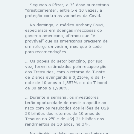
… Segundo a Pfizer, a 3ª dose aumentaria
“drasticamente”, entre 5 e 10 vezes, a
proteção contra as variantes da Covid.
… No domingo, o médico Anthony Fauci,
especialista em doenças infecciosas do
governo americano, afirmou que “é
provável” que os americanos precisem de
um reforço da vacina, mas que é cedo
para recomendações.
… Os papeis do setor bancário, por sua
vez, foram estimulados pela recuperação
dos Treasuries, com o retorno da T-note
de 2 anos avançando a 0,216%, o da T-
note de 10 anos a 1,357% e o do T-bond
de 30 anos a 1,988%.
… Durante a semana, os investidores
terão oportunidade de medir o apetite ao
risco com os resultados dos leilões de US$
38 bilhões dos retornos de 10 anos do
Tesouro na 2ªF e de US$ 24 bilhões nos
rendimentos de 30 anos, na 3ªF.
… No câmbio, o dólar operou em baixa na