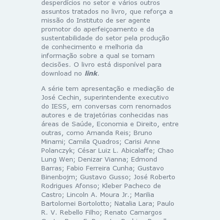
desperdícios no setor e vários outros
assuntos tratados no livro, que reforça a
missão do Instituto de ser agente
promotor do aperfeiçoamento e da
sustentabilidade do setor pela produção
de conhecimento e melhoria da
informação sobre a qual se tomam
decisões. O livro está disponível para
download no
link
.
A série tem apresentação e mediação de
José Cechin, superintendente executivo
do IESS, em conversas com renomados
autores e de trajetórias conhecidas nas
áreas de Saúde, Economia e Direito, entre
outras, como Amanda Reis; Bruno
Minami; Camila Quadros; Carisi Anne
Polanczyk; César Luiz L. Abicalaffe; Chao
Lung Wen; Denizar Vianna; Edmond
Barras; Fabio Ferreira Cunha; Gustavo
Binenbojm; Gustavo Gusso; José Roberto
Rodrigues Afonso; Kleber Pacheco de
Castro; Lincoln A. Moura Jr.; Marilia
Bartolomei Bortolotto; Natalia Lara; Paulo
R. V. Rebello Filho; Renato Camargos