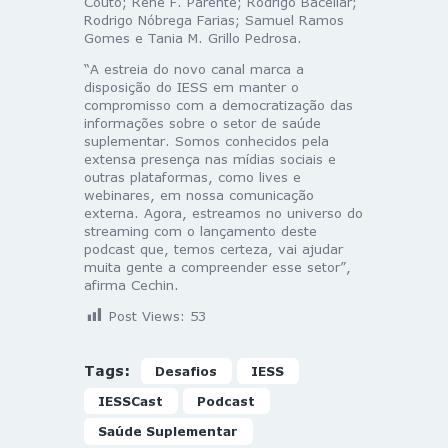
Couto; Rene F. Parente; Rodrigo Bacellar;
Rodrigo Nóbrega Farias; Samuel Ramos
Gomes e Tania M. Grillo Pedrosa.
“A estreia do novo canal marca a
disposição do IESS em manter o
compromisso com a democratização das
informações sobre o setor de saúde
suplementar. Somos conhecidos pela
extensa presença nas mídias sociais e
outras plataformas, como lives e
webinares, em nossa comunicação
externa. Agora, estreamos no universo do
streaming com o lançamento deste
podcast que, temos certeza, vai ajudar
muita gente a compreender esse setor”,
afirma Cechin.
Post Views:
53
Tags:
Desafios
IESS
IESSCast
Podcast
Saúde Suplementar