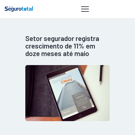
Setor segurador registra
NOTÍCIAS
crescimento de 11% em
REVISTA
doze meses até maio
ESPECIAIS
GAIVOTA DE
OURO
ST SUMMIT
MULHERES
GESTORAS
HOMEST
HOME