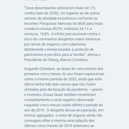
“Esse desempenho setorial em maio (41,1%
contra maio de 2020), foi superior ao de outros
setores de atividade econômica conforme as
recentes Pesquisas Mensais do IBGE para maio:
comércio evoluiu 40,9%; indústria 24,1% e
serviços, 19,8%. O efeito precaucional contra o
risco do coronavírus despertou maior interesse
por ramos de seguros com coberturas
diretamente correlacionadas à proteção de
patrimônios e pecúlios para a família”, afirma o
Presidente da CNseg, Marcio Coriolano.
Segundo Coriolano, as taxas de crescimento dos
primeiros cinco meses do ano foram expressivas
sobre o mesmo período de 2020, ainda que este
último tenha tido dois meses que não foram
afetados pela declaração da pandemia – janeiro
e fevereiro. Essas taxas também reverteram
completamente o sinal negativo observado
naqueles cinco meses sobre idêntico período do
ano de 2019. “A despeito dessa recuperação, em
termos agregados, o setor de seguros ainda não
conseguiu obter a mesma arrecadação dos
últimos cinco meses de 2019 anteriores ao