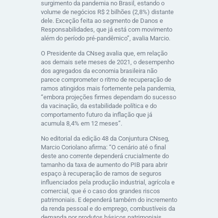
surgimento da pandemia no Brasil, estando o
volume de negócios R$ 2 bilhões (2,8%) distante
dele. Exceção feita ao segmento de Danos e
Responsabilidades, que já está com movimento
além do período pré-pandêmico”, avalia Marcio.
O Presidente da CNseg avalia que, em relação
aos demais sete meses de 2021, o desempenho
dos agregados da economia brasileira não
parece comprometer o ritmo de recuperação de
ramos atingidos mais fortemente pela pandemia,
“embora projeções firmes dependam do sucesso
da vacinação, da estabilidade política e do
comportamento futuro da inflação que já
acumula 8,4% em 12 meses”.
No editorial da edição 48 da Conjuntura CNseg,
Marcio Coriolano afirma: “O cenário até o final
deste ano corrente dependerá crucialmente do
tamanho da taxa de aumento do PIB para abrir
espaço à recuperação de ramos de seguros
influenciados pela produção industrial, agrícola e
comercial, que é o caso dos grandes riscos
patrimoniais. E dependerá também do incremento
da renda pessoal e do emprego, combustíveis da
demanda por produtos básicos patrimoniais,