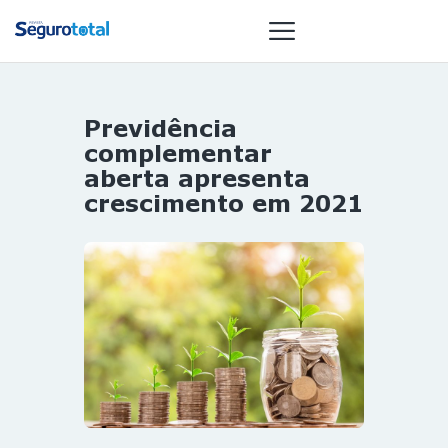
Previdência
NOTÍCIAS
complementar
REVISTA
aberta apresenta
crescimento em 2021
ESPECIAIS
GAIVOTA DE
OURO
ST SUMMIT
MULHERES
GESTORAS
HOMEST
HOME