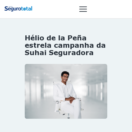
Hélio de la Peña
NOTÍCIAS
estrela campanha da
REVISTA
Suhai Seguradora
ESPECIAIS
GAIVOTA DE
OURO
ST SUMMIT
MULHERES
GESTORAS
HOMEST
HOME