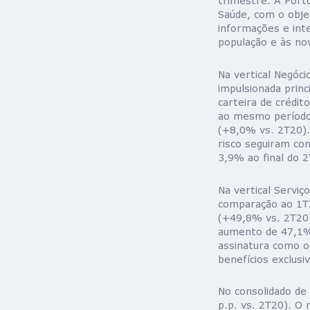
trimestre. A Port
Saúde, com o obje
informações e inte
população e às no
Na vertical Negóc
impulsionada prin
carteira de crédit
ao mesmo período 
(+8,0% vs. 2T20). 
risco seguiram con
3,9% ao final do 
Na vertical Servi
comparação ao 1T2
(+49,8% vs. 2T20),
aumento de 47,1% 
assinatura como o
benefícios exclusi
No consolidado de
p.p. vs. 2T20). O