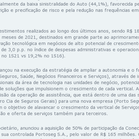
almente da baixa sinistralidade do Auto (44,1%), favorecida p
ção e precificação de risco e pela redução nas frequências em
vestimentos realizados ao longo dos últimos anos, sendo R$ 1
s meses de 2021, destinados em grande parte ao aprimoramen
ação tecnológica em negócios de alto potencial de cresciment
e 3,0 p.p. no índice de despesas administrativas e operacion
 no 1S21 vs 19,2% no 1S16).
ançou na execução da estratégia de ampliar a autonomia e o 
(Seguros, Saúde, Negócios Financeiros e Serviços), através de i
sionais da área de tecnologia nas unidades de negócio, potenci
e soluções que impulsionem o crescimento de cada vertical. A
são da operação de assistência, que está dentro de uma das 
ro Cia de Seguros Gerais) para uma nova empresa (Porto Segu
m o objetivo de alavancar o crescimento da vertical de Serviço
tão e oferta de serviços também para terceiros.
ietário, anunciou a aquisição de 50% de participação da Cone
e sua controlada Portoseg S.A., pelo valor de R$ 165 milhões