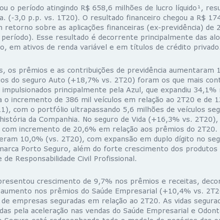
u o período atingindo R$ 658,6 milhões de lucro líquido¹, re
. (-3,0 p.p. vs. 1T20). O resultado financeiro chegou a R$ 17
 retorno sobre as aplicações financeiras (ex-previdência) de 
período). Esse resultado é decorrente principalmente das alo
ão, em ativos de renda variável e em títulos de crédito privado
os, os prêmios e as contribuições de previdência aumentaram
os do seguro Auto (+18,7% vs. 2T20) foram os que mais cont
 impulsionados principalmente pela Azul, que expandiu 34,1% 
a o incremento de 386 mil veículos em relação ao 2T20 e de 1
1), com o portfólio ultrapassando 5,6 milhões de veículos se
 história da Companhia. No seguro de Vida (+16,3% vs. 2T20),
l, com incremento de 20,6% em relação aos prêmios do 2T20.
ceram 10,0% (vs. 2T20), com expansão em duplo dígito no seg
 marca Porto Seguro, além do forte crescimento dos produtos
 de Responsabilidade Civil Profissional.
apresentou crescimento de 9,7% nos prêmios e receitas, deco
 aumento nos prêmios do Saúde Empresarial (+10,4% vs. 2T2
de empresas seguradas em relação ao 2T20. As vidas segura
das pela aceleração nas vendas do Saúde Empresarial e Odont