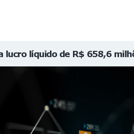
NOTÍCIAS
REVISTA
ESPECIAIS
GAIVOTA DE OURO
ST SUMMIT
MULHERES GESTORAS
HOMEST
HOME
 lucro líquido de R$ 658,6 milh