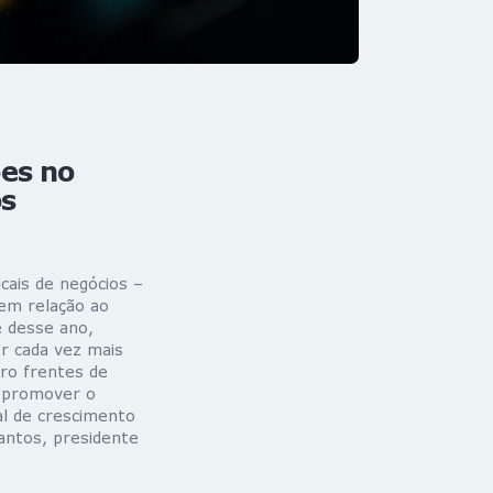
ões no
os
cais de negócios –
em relação ao
 desse ano,
er cada vez mais
ro frentes de
a promover o
al de crescimento
antos, presidente