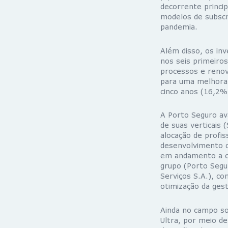
decorrente princip
modelos de subscri
pandemia.
Além disso, os in
nos seis primeiro
processos e renov
para uma melhora d
cinco anos (16,2%
A Porto Seguro av
de suas verticais 
alocação de profis
desenvolvimento d
em andamento a ci
grupo (Porto Segu
Serviços S.A.), co
otimização da ges
Ainda no campo soc
Ultra, por meio d