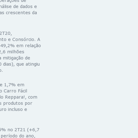
perações de
nálise de dados e
das crescentes da
 2T20,
nto e Consórcio. A
de 49,2% em relação
2,6 milhões
a mitigação de
 dias), que atingiu
o.
0 e 1,7% em
 Carro Fácil
 do Reppara!, com
s produtos por
ro incluso e
,5% no 2T21 (+6,7
 período do ano,