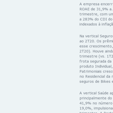
A empresa encerro
ROAE de 31,9% a.a
trimestre, com um
a 283% do CDI do 
indexados à inflaç
Na vertical Segur
ao 2T20. Os prêmi
esse crescimento,
2T20). Houve aind
trimestre (vs. 1T2
frota segurada da
produto Individua
Patrimoniais cres
no Residencial da
seguros de Bikes e
A vertical Saúde 
principalmente do
41,9% no número 
19,0%, impulsiona