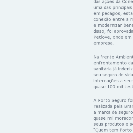
das ações da Cone
uma das principa
em pedágios, esta
conexão entre a mo
e modernizar benef
disso, foi aprova
Petlove, onde em 
empresa.
Na frente Ambienta
enfrentamento da 
sanitária já inden
seu seguro de vid
internações a seus
quase 100 mil tes
A Porto Seguro fo
realizada pela Br
a marca de seguro
quase mil morador
seus produtos e s
“Quem tem Porto t