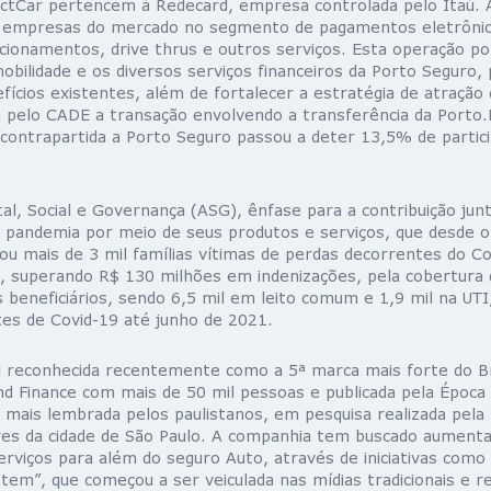
ctCar pertencem à Redecard, empresa controlada pelo Itaú. 
is empresas do mercado no segmento de pagamentos eletrôni
cionamentos, drive thrus e outros serviços. Esta operação pot
bilidade e os diversos serviços financeiros da Porto Seguro,
ícios existentes, além de fortalecer a estratégia de atração 
da pelo CADE a transação envolvendo a transferência da Porto.
contrapartida a Porto Seguro passou a deter 13,5% de partic
l, Social e Governança (ASG), ênfase para a contribuição jun
pandemia por meio de seus produtos e serviços, que desde o i
izou mais de 3 mil famílias vítimas de perdas decorrentes do C
a, superando R$ 130 milhões em indenizações, pela cobertura 
 beneficiários, sendo 6,5 mil em leito comum e 1,9 mil na UTI,
tes de Covid-19 até junho de 2021.
i reconhecida recentemente como a 5ª marca mais forte do Br
and Finance com mais de 50 mil pessoas e publicada pela Época
 mais lembrada pelos paulistanos, em pesquisa realizada pela
es da cidade de São Paulo. A companhia tem buscado aumentar 
erviços para além do seguro Auto, através de iniciativas com
em”, que começou a ser veiculada nas mídias tradicionais e re