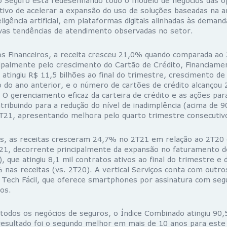
o Seguro está redesenhando todo o modelo de negócios das o
tivo de acelerar a expansão do uso de soluções baseadas na a
ligência artificial, em plataformas digitais alinhadas às deman
vas tendências de atendimento observadas no setor.
ios Financeiros, a receita cresceu 21,0% quando comparada ao
cipalmente pelo crescimento do Cartão de Crédito, Financiame
o atingiu R$ 11,5 bilhões ao final do trimestre, crescimento 
do ano anterior, e o número de cartões de crédito alcançou 
O gerenciamento eficaz da carteira de crédito e as ações par
tribuindo para a redução do nível de inadimplência (acima de 90
2T21, apresentando melhora pelo quarto trimestre consecutiv
ços, as receitas cresceram 24,7% no 2T21 em relação ao 2T2
1, decorrente principalmente da expansão no faturamento do
 que atingiu 8,1 mil contratos ativos ao final do trimestre e
nas receitas (vs. 2T20). A vertical Serviços conta com outro
 Tech Fácil, que oferece smartphones por assinatura com segu
vos.
 todos os negócios de seguros, o Índice Combinado atingiu 90
 resultado foi o segundo melhor em mais de 10 anos para este