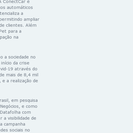
A ConectCar é
cos automáticos
encializa a
 permitindo ampliar
de clientes. Além
Pet para a
ipação na
to a sociedade no
nício da crise
ovid-19 através do
de mais de 8,4 mil
 e a realização de
asil, em pesquisa
 Negócios, e como
 Datafolha com
a visibilidade de
o a campanha
des sociais no