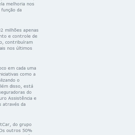
ela melhoria nos
 função da
82 milhões apenas
to e controle de
o, contribuíram
ais nos últimos
foco em cada uma
niciativas como a
alizando o
lém disso, está
seguradoras do
ro Assistência e
s através da
ctCar, do grupo
. Os outros 50%