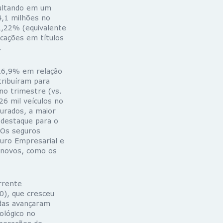
sultando em um
4,1 milhões no
2,22% (equivalente
cações em títulos
.
 16,9% em relação
ribuíram para
no trimestre (vs.
26 mil veículos no
gurados, a maior
 destaque para o
 Os seguros
uro Empresarial e
 novos, como os
rrente
0), que cresceu
das avançaram
ológico no