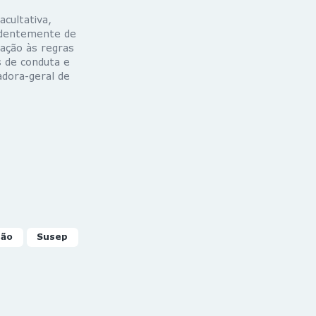
acultativa,
endentemente de
lação às regras
 de conduta e
adora-geral de
ção
Susep