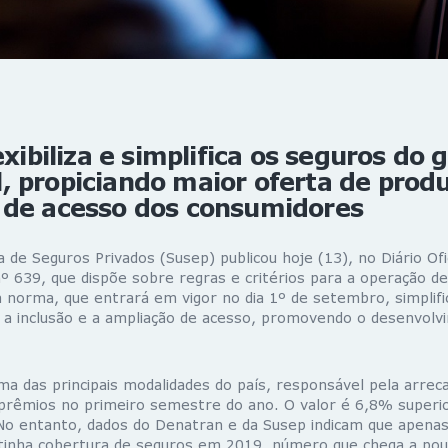
exibiliza e simplifica os seguros do 
 propiciando maior oferta de produ
 de acesso dos consumidores
 de Seguros Privados (Susep) publicou hoje (13), no Diário Ofic
nº 639, que dispõe sobre regras e critérios para a operação d
norma, que entrará em vigor no dia 1º de setembro, simplifica
a a inclusão e a ampliação de acesso, promovendo o desenvolv
ma das principais modalidades do país, responsável pela arrec
prêmios no primeiro semestre do ano. O valor é 6,8% super
No entanto, dados do Denatran e da Susep indicam que apena
l tinha cobertura de seguros em 2019, número que chega a po