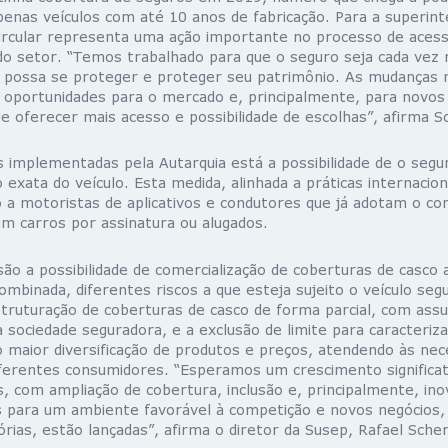
penas veículos com até 10 anos de fabricação. Para a superin
 circular representa uma ação importante no processo de aces
o setor. “Temos trabalhado para que o seguro seja cada vez
o possa se proteger e proteger seu patrimônio. As mudanças 
s oportunidades para o mercado e, principalmente, para novo
e oferecer mais acesso e possibilidade de escolhas”, afirma S
 implementadas pela Autarquia está a possibilidade de o segu
o exata do veículo. Esta medida, alinhada a práticas internacio
 a motoristas de aplicativos e condutores que já adotam o c
am carros por assinatura ou alugados.
ão a possibilidade de comercialização de coberturas de casco
ombinada, diferentes riscos a que esteja sujeito o veículo seg
truturação de coberturas de casco de forma parcial, com ass
a sociedade seguradora, e a exclusão de limite para caracteriz
o maior diversificação de produtos e preços, atendendo às nec
iferentes consumidores. “Esperamos um crescimento significa
 com ampliação de cobertura, inclusão e, principalmente, inov
s para um ambiente favorável à competição e novos negócio
órias, estão lançadas”, afirma o diretor da Susep, Rafael Sche