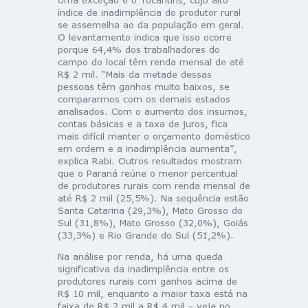
índice de inadimplência do produtor rural
se assemelha ao da população em geral.
O levantamento indica que isso ocorre
porque 64,4% dos trabalhadores do
campo do local têm renda mensal de até
R$ 2 mil. “Mais da metade dessas
pessoas têm ganhos muito baixos, se
compararmos com os demais estados
analisados. Com o aumento dos insumos,
contas básicas e a taxa de juros, fica
mais difícil manter o orçamento doméstico
em ordem e a inadimplência aumenta”,
explica Rabi. Outros resultados mostram
que o Paraná reúne o menor percentual
de produtores rurais com renda mensal de
até R$ 2 mil (25,5%). Na sequência estão
Santa Catarina (29,3%), Mato Grosso do
Sul (31,8%), Mato Grosso (32,0%), Goiás
(33,3%) e Rio Grande do Sul (51,2%).
Na análise por renda, há uma queda
significativa da inadimplência entre os
produtores rurais com ganhos acima de
R$ 10 mil, enquanto a maior taxa está na
faixa de R$ 2 mil a R$ 4 mil – veja no