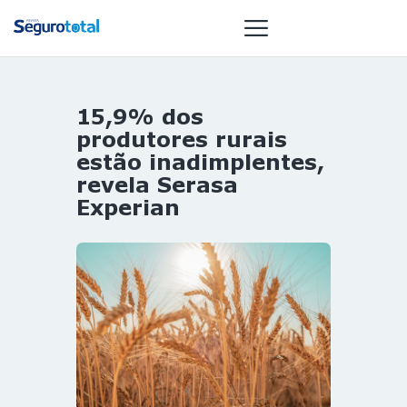
15,9% dos
NOTÍCIAS
produtores rurais
REVISTA
estão inadimplentes,
revela Serasa
ESPECIAIS
Experian
GAIVOTA DE
OURO
ST SUMMIT
MULHERES
GESTORAS
HOMEST
HOME