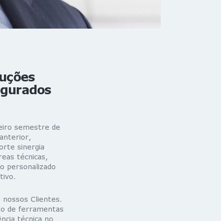
luções
Segurados
eiro semestre de
nterior,
orte sinergia
reas técnicas,
o personalizado
tivo.
 nossos Clientes.
so de ferramentas
ncia técnica no