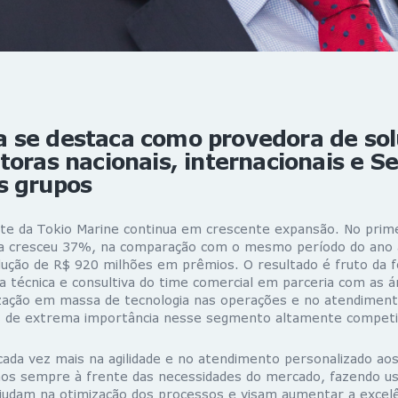
 se destaca como provedora de so
toras nacionais, internacionais e 
s grupos
te da Tokio Marine continua em crescente expansão. No prim
a cresceu 37%, na comparação com o mesmo período do ano a
dução de R$ 920 milhões em prêmios. O resultado é fruto da f
a técnica e consultiva do time comercial em parceria com as á
zação em massa de tecnologia nas operações e no atendiment
es de extrema importância nesse segmento altamente competi
cada vez mais na agilidade e no atendimento personalizado aos
os sempre à frente das necessidades do mercado, fazendo u
ajudam na otimização dos processos e visam aumentar a excelê