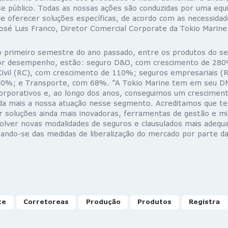
 público. Todas as nossas ações são conduzidas por uma equip
 de oferecer soluções específicas, de acordo com as necessida
osé Luis Franco, Diretor Comercial Corporate da Tokio Marine
 primeiro semestre do ano passado, entre os produtos do s
or desempenho, estão: seguro D&O, com crescimento de 280
Civil (RC), com crescimento de 110%; seguros empresariais (
00%; e Transporte, com 68%. ”A Tokio Marine tem em seu DN
corporativos e, ao longo dos anos, conseguimos um cresciment
nda mais a nossa atuação nesse segmento. Acreditamos que t
ar soluções ainda mais inovadoras, ferramentas de gestão e mit
ver novas modalidades de seguros e clausulados mais adequ
tando-se das medidas de liberalização do mercado por parte da 
te
Corretoreas
Produção
Produtos
Registra