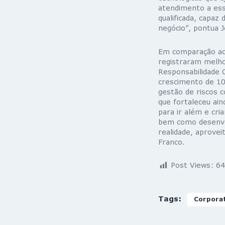
atendimento a esse
qualificada, capaz
negócio”, pontua J
Em comparação ao
registraram melh
Responsabilidade 
crescimento de 1
gestão de riscos 
que fortaleceu ai
para ir além e cri
bem como desenvol
realidade, aprovei
Franco.
Post Views:
64
Tags:
Corpora