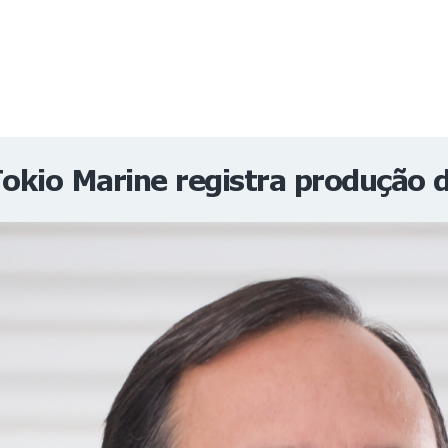
NOTÍCIAS
REVISTA
ESPECIAIS
GAIVOTA DE OURO
ST SUMMIT
MULHERES GESTORAS
HOMEST
HOME
Tokio Marine registra produção 