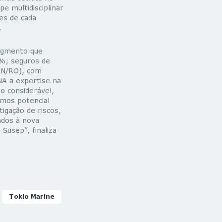
e multidisciplinar
des de cada
.
egmento que
%; seguros de
RN/RO), com
A a expertise na
o considerável,
emos potencial
igação de riscos,
ados à nova
Susep”, finaliza
Tokio Marine